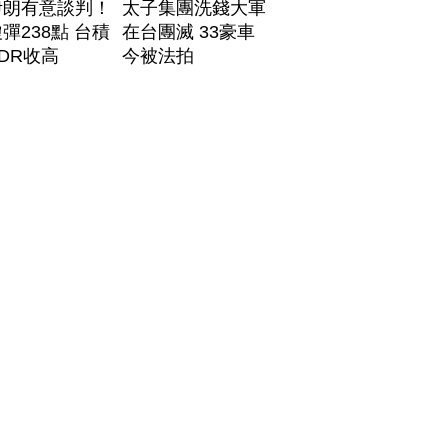
伊朗有意談判！
太子集團洗錢大軍
彈238點 台積
在台團滅 33豪車
DR收高
今被法拍