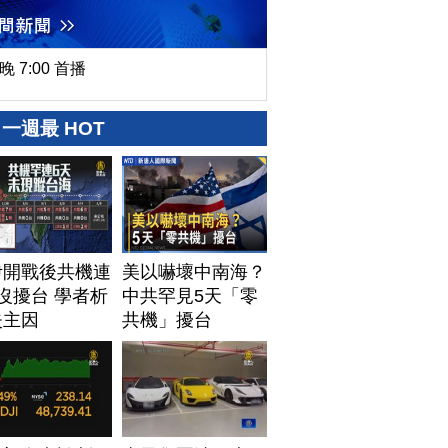
晚 7:00 首播
一週最 HOT
伊開戰後共機連
美以嚇壞中南海？
沒擾台 學者析
中共罕見5天「零
失主因
共機」擾台