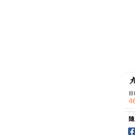
目
4
隨