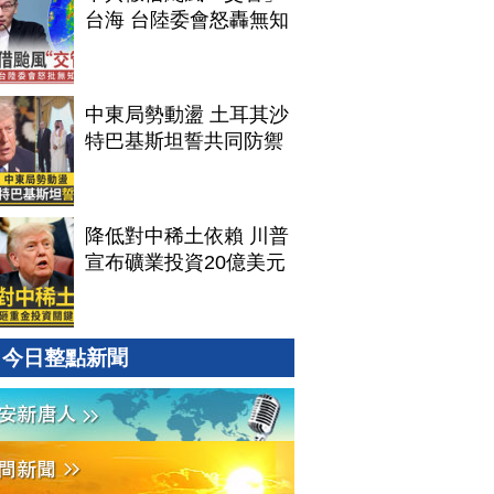
台海 台陸委會怒轟無知
中東局勢動盪 土耳其沙
特巴基斯坦誓共同防禦
降低對中稀土依賴 川普
宣布礦業投資20億美元
今日整點新聞