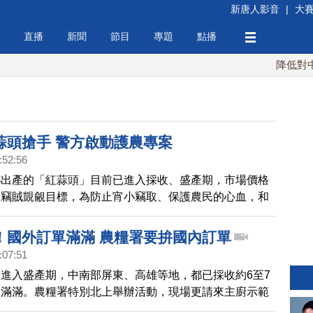
新唐人影音
|
大
直播
新聞
節目
專題
點播
降低對中稀
蒜頭搶手 警方啟動護農專案
:52:56
鄉出產的「紅蒜頭」目前已進入採收、盛產期，市場價格
為竊賊覬覦目標，為防止宵小竊取、保護農民的心血，和
今天（19日）起啟動「護農專案」，加強巡邏，日夜守
耕作的成果。
！國外訂單滿滿 農糧署要拚國內訂單
:07:51
進入盛產期，中南部屏東、高雄等地，都已採收約6至7
單滿滿。農糧署特別北上舉辦活動，現場更請來主廚示範
希望吸引民眾以新台幣，下架台灣鳳梨。