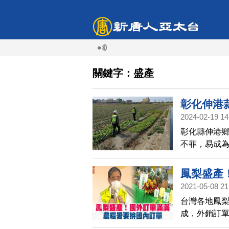
關鍵字：盛產
彰化伸港
2024-02-19 14
彰化縣伸港
不菲，易成
美警察分局從
護農民辛勞
鳳梨盛產
2021-05-08 21
台灣各地鳳梨
成，外銷訂
鳳梨料理，