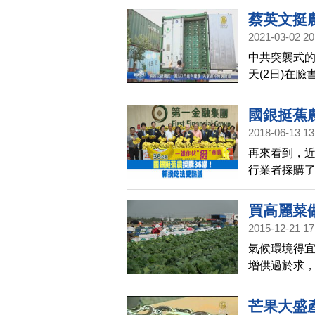
蔡英文挺
2021-03-02 20
中共突襲式
天(2日)在
民朋友的收
國銀挺蕉
2018-06-13 13
再來看到，
行業者採購了
政院長賴清
議。
買高麗菜
2015-12-21 17
氣候環境得
增供過於求
地向農民購
芒果大盛