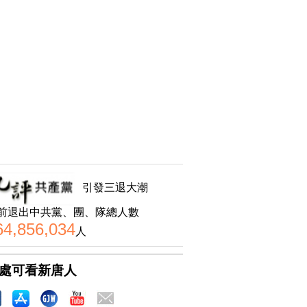
引發三退大潮
前退出中共黨、團、隊總人數
64,856,034
人
處可看新唐人