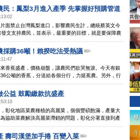
農民：鳳梨3月進入產季 先掌握好預購管道
:13:02
的片面禁止台灣鳳梨進口，影響農民生計，總統蔡英文今
臉書發文支持農民，並表示，最重要的目標，就是要保障農
入。
農採購36噸！賴揆吃法受熱議
:11:47
近來香蕉盛產，價格崩盤，讓農民們欲哭無淚。今天有銀
36公噸的香蕉，分送給各個分行，力挺蕉農。另外，行
德也在臉書分享了香蕉吃法，希望民眾多吃香蕉，引起熱
做公益 鼓勵繳款抗盛產
:53:10
宜，彰化地區菜農種植的高麗菜，個個豐碩飽滿，產量大
，為協助菜農解決高麗菜滯銷的問題，彰化分署直接到產
買。
產 壽司漢堡加手捲 百變入菜