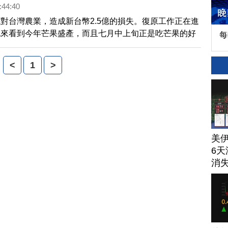
:44:40
對台灣農業，造成新台幣2.5億的損失。復原工作正在進
也來看到今年芒果盛產，而且七月中上旬正是吃芒果的好
每
仲夏最好吃的水果到底能有多少種吃法？帶您來看到創意
果料理。
<
1
>
美
6天
消