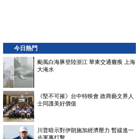
今日熱門
颱風白海豚登陸浙江 華東交通癱瘓 上海
大淹水
《堅不可摧》台中特映會 政商藝文界人
士同護美好價值
川普暗示對伊朗施加經濟壓力 暫緩進一
步軍事打擊