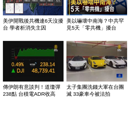
美伊開戰後共機連6天沒擾
美以嚇壞中南海？中共罕
台 學者析消失主因
見5天「零共機」擾台
傳伊朗有意談判！道瓊彈
太子集團洗錢大軍在台團
238點 台積電ADR收高
滅 33豪車今被法拍