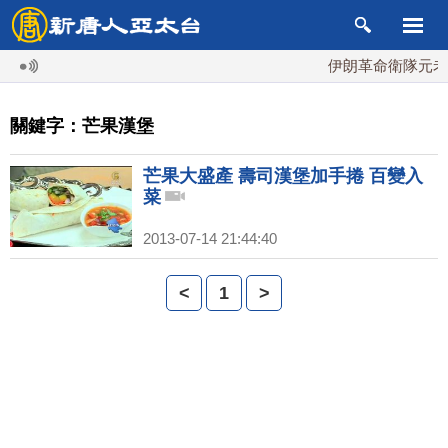
伊朗革命衛隊元老掌
關鍵字：芒果漢堡
芒果大盛產 壽司漢堡加手捲 百變入
菜
2013-07-14 21:44:40
<
1
>