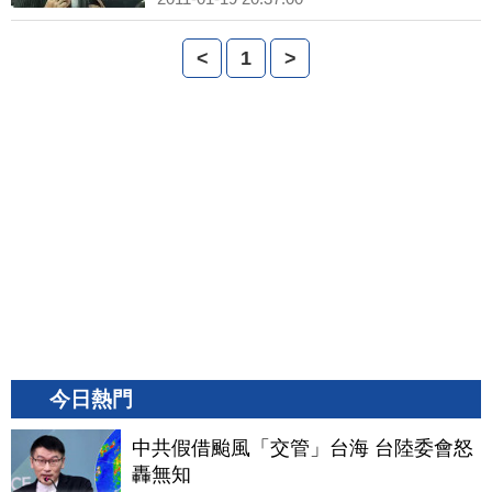
<
1
>
今日熱門
中共假借颱風「交管」台海 台陸委會怒
轟無知