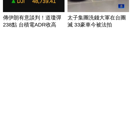
傳伊朗有意談判！道瓊彈
太子集團洗錢大軍在台團
238點 台積電ADR收高
滅 33豪車今被法拍