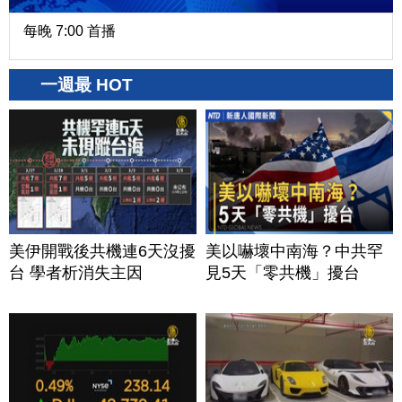
每晚 7:00 首播
一週最 HOT
美伊開戰後共機連6天沒擾
美以嚇壞中南海？中共罕
台 學者析消失主因
見5天「零共機」擾台