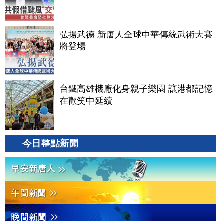
弘揚武德 新唐人全球中華傳統武術大賽
將登場
台鐵高雄機廠化身親子樂園 讓港都記憶
在歡笑中延續
今日整點新聞