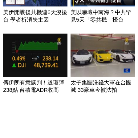
美伊開戰後共機連6天沒擾
美以嚇壞中南海？中共罕
台 學者析消失主因
見5天「零共機」擾台
傳伊朗有意談判！道瓊彈
太子集團洗錢大軍在台團
238點 台積電ADR收高
滅 33豪車今被法拍