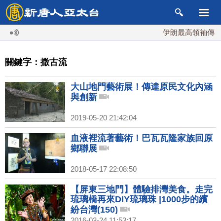
伊朗最高領袖傳「隨
關鍵字：撒古流
大山地門藝術展！傳達原民文化內涵
與創新
2019-05-20 21:42:04
血液裡流著藝術！巴瓦瓦隆家族回原
鄉聯展
2018-05-17 22:08:50
【屏東三地門】體驗排灣美食。走完
琉璃橋再來DIY琉璃珠 |1000步的繽
紛台灣(150)
2016-03-24 11:53:17