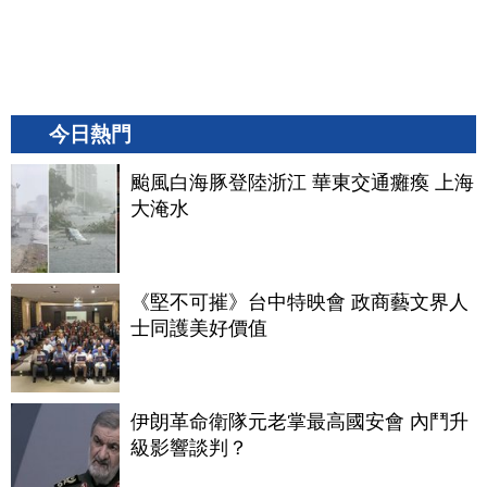
今日熱門
颱風白海豚登陸浙江 華東交通癱瘓 上海
大淹水
《堅不可摧》台中特映會 政商藝文界人
士同護美好價值
伊朗革命衛隊元老掌最高國安會 內鬥升
級影響談判？