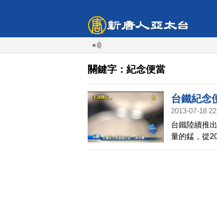
關鍵字：紀念便當
台鐵紀念
2013-07-18 22
台鐵陸續推
量的錳，從2
倍。醫師懷疑
出，機會不
宣布將全面