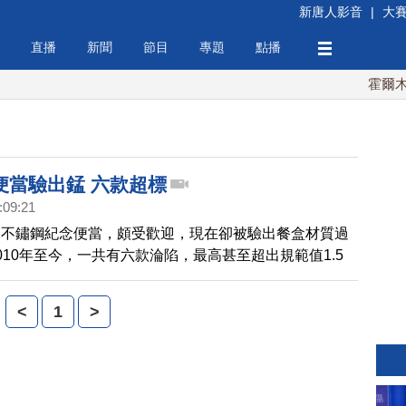
新唐人影音
|
大
直播
新聞
節目
專題
點播
霍爾木茲
便當驗出錳 六款超標
:09:21
出不鏽鋼紀念便當，頗受歡迎，現在卻被驗出餐盒材質過
010年至今，一共有六款淪陷，最高甚至超出規範值1.5
，廠商可能是要省成本，儘管錳要高溫3000度才會融
高，但人體萬一攝取過多的錳將會影響生殖能力，台鐵也
<
1
>
回收退費，並向製造廠商求償。