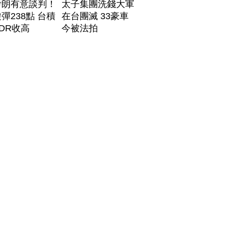
伊朗有意談判！
太子集團洗錢大軍
彈238點 台積
在台團滅 33豪車
DR收高
今被法拍