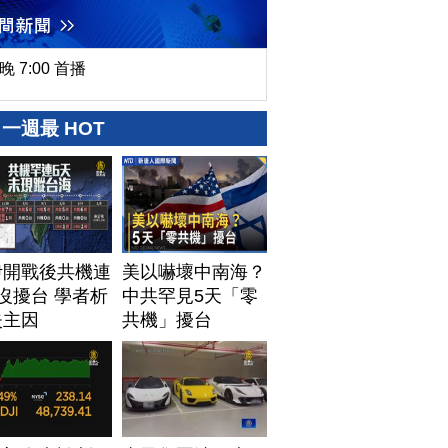
晚 7:00 首播
一週最 HOT
伊開戰後共機連
美以嚇壞中南海？
沒擾台 學者析
中共罕見5天「零
失主因
共機」擾台