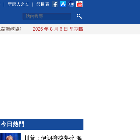
賽
|
新唐人之友
|
節目表
海峽協議將達成？伊朗傳不收通行費
2026 年 8 月 6 日 星期四
配合漢光 總統賴清德親
今日熱門
川普：伊朗擁核夢碎 海