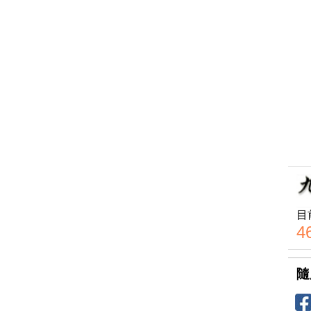
目
4
隨