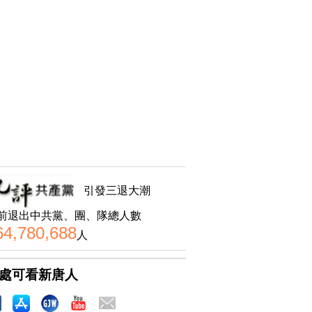
引發三退大潮
前退出中共黨、團、隊總人數
64,780,688
人
處可看新唐人