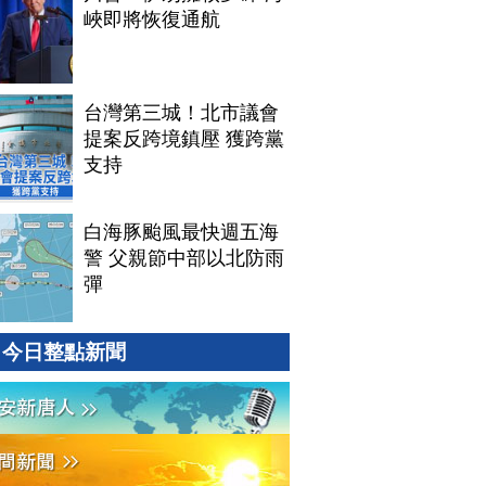
峽即將恢復通航
台灣第三城！北市議會
提案反跨境鎮壓 獲跨黨
支持
白海豚颱風最快週五海
警 父親節中部以北防雨
彈
今日整點新聞