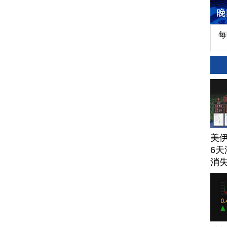
每
美
6天
消