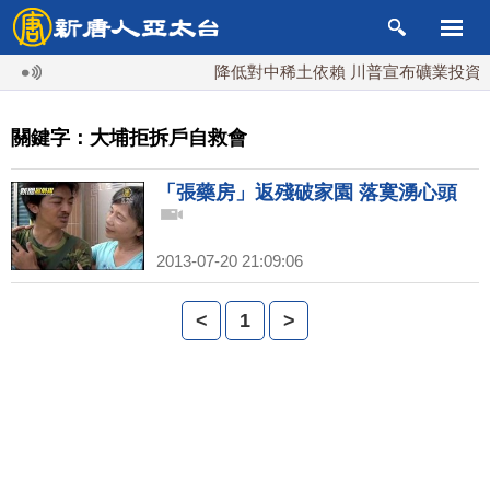
降低對中稀土依賴 川普宣布礦業投資20
關鍵字：大埔拒拆戶自救會
「張藥房」返殘破家園 落寞湧心頭
2013-07-20 21:09:06
<
1
>