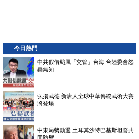
今日熱門
中共假借颱風「交管」台海 台陸委會怒
轟無知
弘揚武德 新唐人全球中華傳統武術大賽
將登場
中東局勢動盪 土耳其沙特巴基斯坦誓共
同防禦