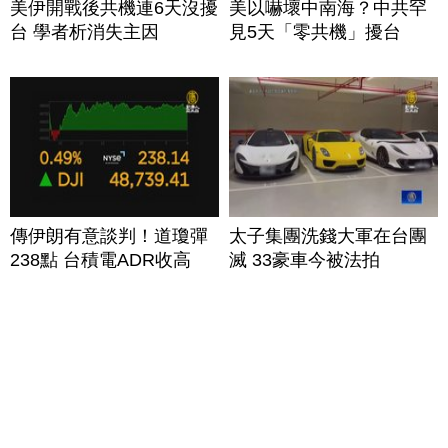
美伊開戰後共機連6天沒擾
美以嚇壞中南海？中共罕
台 學者析消失主因
見5天「零共機」擾台
傳伊朗有意談判！道瓊彈
太子集團洗錢大軍在台團
238點 台積電ADR收高
滅 33豪車今被法拍