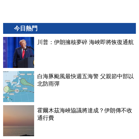
今日熱門
川普：伊朗擁核夢碎 海峽即將恢復通航
白海豚颱風最快週五海警 父親節中部以
北防雨彈
霍爾木茲海峽協議將達成？伊朗傳不收
通行費