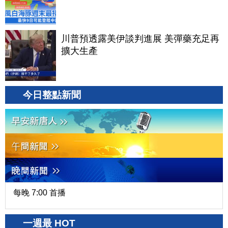
川普預透露美伊談判進展 美彈藥充足再
擴大生產
今日整點新聞
每晚 7:00 首播
一週最 HOT