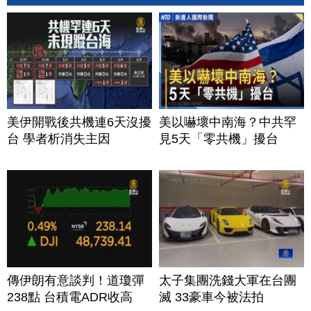
美伊開戰後共機連6天沒擾
美以嚇壞中南海？中共罕
台 學者析消失主因
見5天「零共機」擾台
傳伊朗有意談判！道瓊彈
太子集團洗錢大軍在台團
238點 台積電ADR收高
滅 33豪車今被法拍