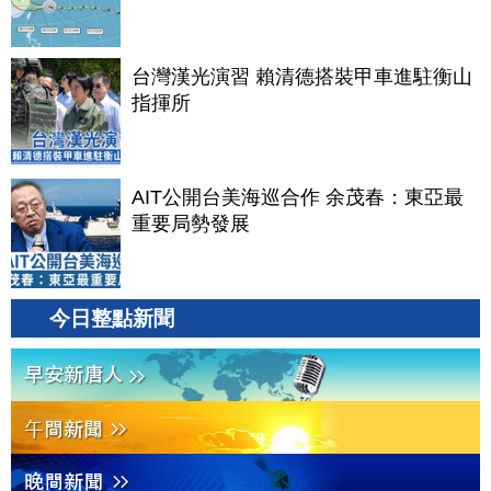
台灣漢光演習 賴清德搭裝甲車進駐衡山
指揮所
AIT公開台美海巡合作 余茂春：東亞最
重要局勢發展
今日整點新聞