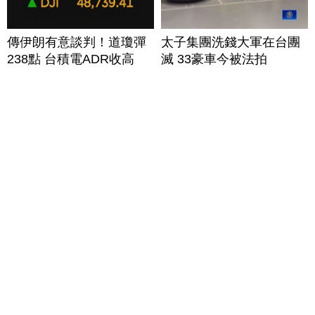
傳伊朗有意談判！道瓊彈
太子集團洗錢大軍在台團
238點 台積電ADR收高
滅 33豪車今被法拍