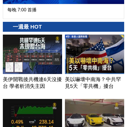
每晚 7:00 首播
一週最 HOT
美伊開戰後共機連6天沒擾
美以嚇壞中南海？中共罕
台 學者析消失主因
見5天「零共機」擾台