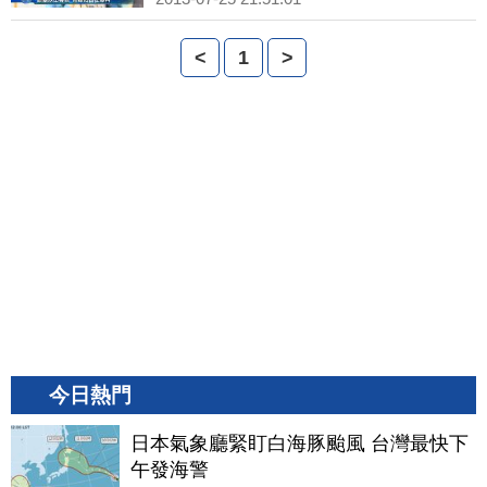
<
1
>
今日熱門
日本氣象廳緊盯白海豚颱風 台灣最快下
午發海警