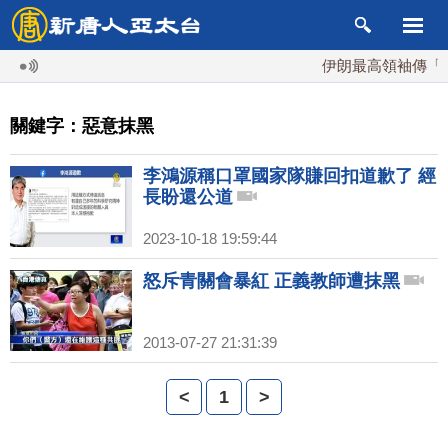
伊朗最高領袖傳「隨
關鍵字：惡意抹黑
李鴻源稱口罩國家隊賺回扣道歉了 經
長盼還公道
2023-10-18 19:59:44
怒斥青關會暴紅 正義教師遭抹黑
2013-07-27 21:31:39
<
1
>