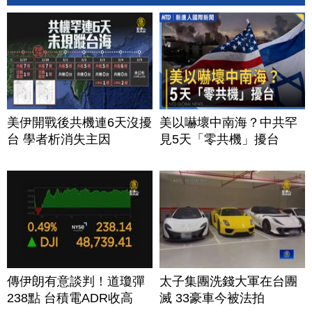
美伊開戰後共機連6天沒擾
美以嚇壞中南海？中共罕
台 學者析消失主因
見5天「零共機」擾台
傳伊朗有意談判！道瓊彈
太子集團洗錢大軍在台團
238點 台積電ADR收高
滅 33豪車今被法拍