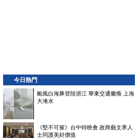
今日熱門
颱風白海豚登陸浙江 華東交通癱瘓 上海
大淹水
《堅不可摧》台中特映會 政商藝文界人
士同護美好價值