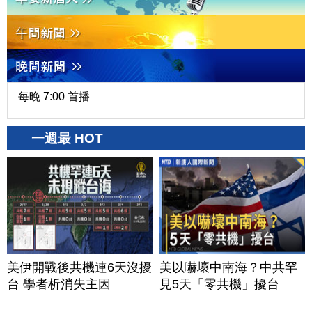
每晚 7:00 首播
一週最 HOT
美伊開戰後共機連6天沒擾
美以嚇壞中南海？中共罕
台 學者析消失主因
見5天「零共機」擾台