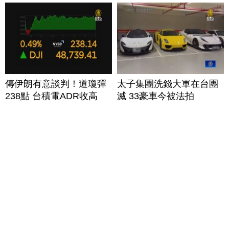
傳伊朗有意談判！道瓊彈
太子集團洗錢大軍在台團
238點 台積電ADR收高
滅 33豪車今被法拍