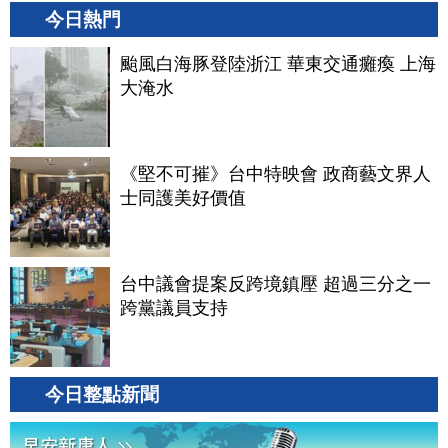
今日熱門
颱風白海豚登陸浙江 華東交通癱瘓 上海
大淹水
《堅不可摧》台中特映會 政商藝文界人
士同護美好價值
台中議會提案反跨境鎮壓 超過三分之一
跨黨議員支持
今日整點新聞