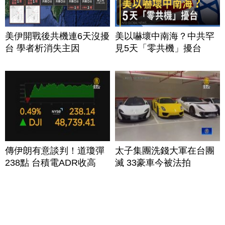
美伊開戰後共機連6天沒擾
美以嚇壞中南海？中共罕
台 學者析消失主因
見5天「零共機」擾台
傳伊朗有意談判！道瓊彈
太子集團洗錢大軍在台團
238點 台積電ADR收高
滅 33豪車今被法拍