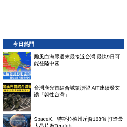
今日熱門
颱風白海豚週末最接近台灣 最快9日可
能登陸中國
台灣漢光首結合城鎮演習 AIT連續發文
讚「韌性台灣」
SpaceX、特斯拉德州斥資168億 打造最
大晶片廠Terafab