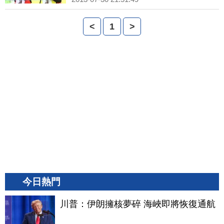
<
1
>
今日熱門
川普：伊朗擁核夢碎 海峽即將恢復通航