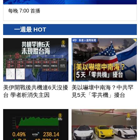
每晚 7:00 首播
一週最 HOT
美伊開戰後共機連6天沒擾
美以嚇壞中南海？中共罕
台 學者析消失主因
見5天「零共機」擾台