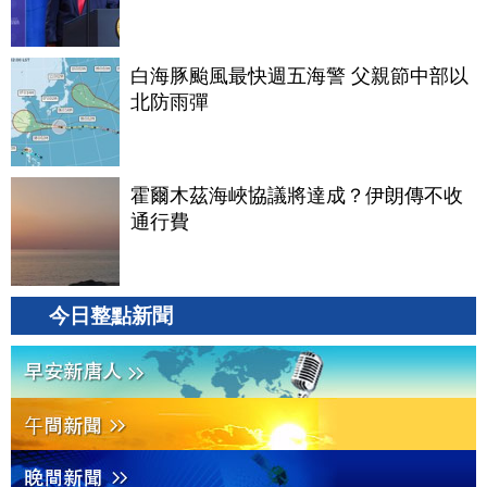
白海豚颱風最快週五海警 父親節中部以
北防雨彈
霍爾木茲海峽協議將達成？伊朗傳不收
通行費
今日整點新聞