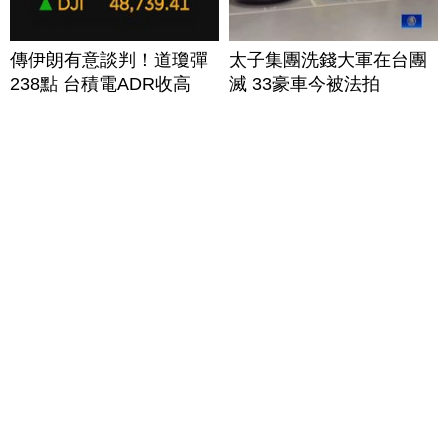
傳伊朗有意談判！道瓊彈
太子集團洗錢大軍在台團
238點 台積電ADR收高
滅 33豪車今被法拍