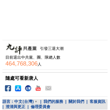
引發三退大潮
目前退出中共黨、團、隊總人數
464,768,306
人
隨處可看新唐人
語言：
中文(台灣)
|
我們的服務
|
關於我們
|
客服資訊
|
澄清與更正
|
倫理委員會