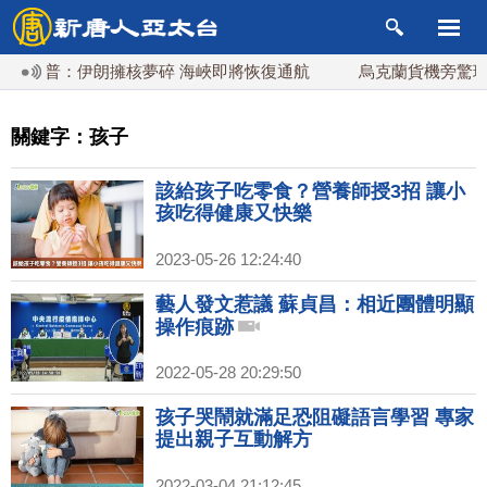
川普：伊朗擁核夢碎 海峽即將恢復通航
烏克蘭貨機旁驚現炸
關鍵字：孩子
該給孩子吃零食？營養師授3招 讓小
孩吃得健康又快樂
2023-05-26 12:24:40
藝人發文惹議 蘇貞昌：相近團體明顯
操作痕跡
2022-05-28 20:29:50
孩子哭鬧就滿足恐阻礙語言學習 專家
提出親子互動解方
2022-03-04 21:12:45