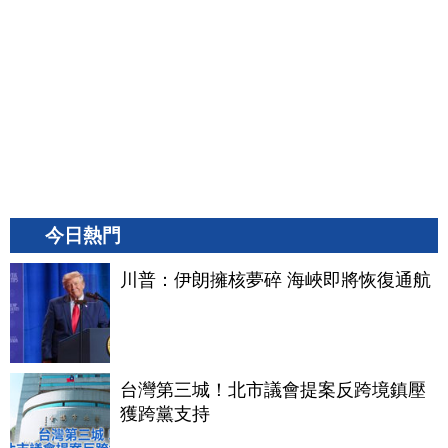
今日熱門
川普：伊朗擁核夢碎 海峽即將恢復通航
台灣第三城！北市議會提案反跨境鎮壓
獲跨黨支持