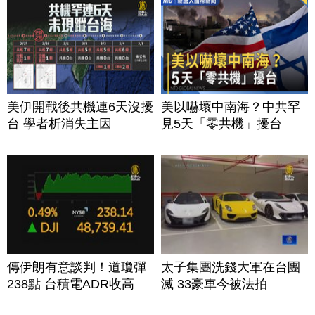
美伊開戰後共機連6天沒擾
美以嚇壞中南海？中共罕
台 學者析消失主因
見5天「零共機」擾台
傳伊朗有意談判！道瓊彈
太子集團洗錢大軍在台團
238點 台積電ADR收高
滅 33豪車今被法拍