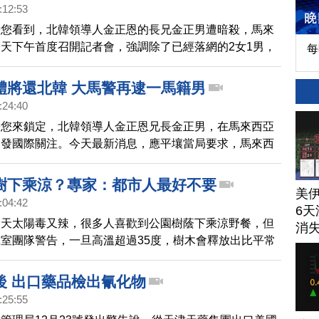
。後來，金正男仍然獨自下樓，向機場診所求救。金正男
:12:53
被人用某種液體潑到，很痛，隨後就癱在椅子上，死於送
帶您看到，北韓領導人金正恩的長兄金正男遭暗殺，馬來
導說，金正男遭襲時曾試圖閃躲、抵抗，後來嫌犯到女子
天下午首度召開記者會，強調除了已經落網的2女1男，
每
套脫下、洗手，過程中不像是簡單的惡作劇。
名已經出境的北韓人。馬來西亞政府還限期兩星期，希望
面聯繫。綜合外媒消息，落網的嫌犯中，有一位北韓籍的
體將還北韓 大馬警再逮一馬籍男
而一名印尼籍女嫌犯，則被爆出，曾經在北韓拍過電影。
:24:40
帶您來鎖定，北韓領導人金正恩兄長金正男，在馬來西亞
引發國際關注。今天最新消息，應平壤當局要求，馬來西
正男的遺體，不過必須「遵循程序」。另外，馬來西亞警
嫌刺殺的第3人，是馬來西亞籍的男子，報導指出，這是
樹下乘涼？專家：都市人最好不要
美
2名女嫌犯的男友。另外，馬來西亞當局對金正男解剖
:04:42
6天
定，致死毒物為蓖麻毒素或河豚毒素。暗殺事件發生後，
夏天太陽毒又辣，很多人喜歡到公園樹蔭下乘涼野餐，但
消
天（週三），首次公開露面，目前國際輿論擔心，曾在法
室團隊警告，一旦高溫超過35度，樹木會釋放出比平常
正男的長子金韓松，可能會是下一個被瞄準的目標。
多精，其中的異戊二烯和都市裡的空污結合，會形成臭
高可能傷害呼吸系統。不過，也有專家認為，空氣會流
後 出口藥品檢出氰化物
嚴重。
:25:55