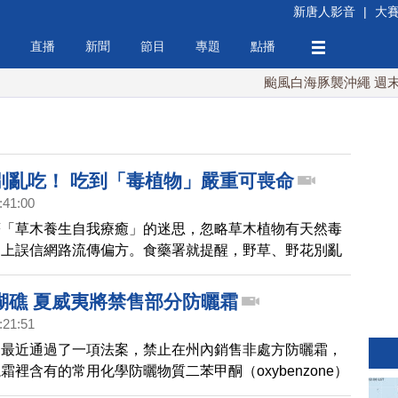
新唐人影音
|
大
直播
新聞
節目
專題
點播
颱風白海豚襲沖繩 週末最近
別亂吃！ 吃到「毒植物」嚴重可喪命
:41:00
著「草木養生自我療癒」的迷思，忽略草木植物有天然毒
加上誤信網路流傳偏方。食藥署就提醒，野草、野花別亂
「毒物」當「食物」，誤食中毒！
瑚礁 夏威夷將禁售部分防曬霜
:21:51
州最近通過了一項法案，禁止在州內銷售非處方防曬霜，
霜裡含有的常用化學防曬物質二苯甲酮（oxybenzone）
octinoxate）會傷害珊瑚礁和其它海洋生物。這項禁令將