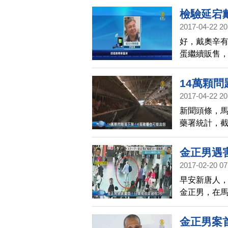
從2021年
檢驗延宕
含有這兩種
2017-04-22 20
好，戴奧辛
蛋繼續販售，
認戴奧辛超
變成毒雞蛋
14萬顆
理樣本，檢
2017-04-22 20
新聞頭條，
藥署統計，截
以每顆雞蛋5
會今天下午
金正男遇
除了財源、駿
2017-02-20 07
樣。
早安新唐人
金正男，在
畫面，顯示金
女嫌犯從金正
金正男案