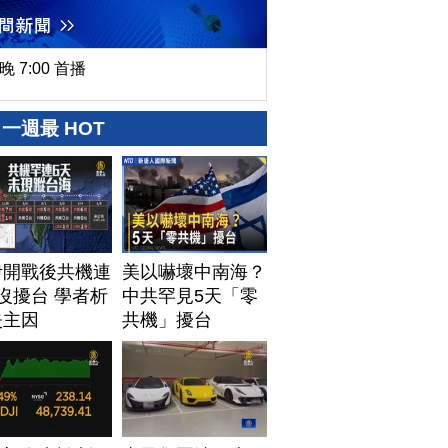
晚 7:00 首播
一週最 HOT
伊開戰後共機連
美以嚇壞中南海？
沒擾台 學者析
中共罕見5天「零
失主因
共機」擾台