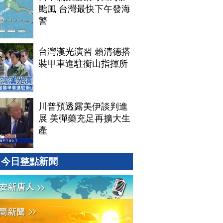
颱風 台灣最快下午發海
警
台灣漢光演習 賴清德搭
裝甲車進駐衡山指揮所
川普預透露美伊談判進
展 美彈藥充足再擴大生
產
今日整點新聞