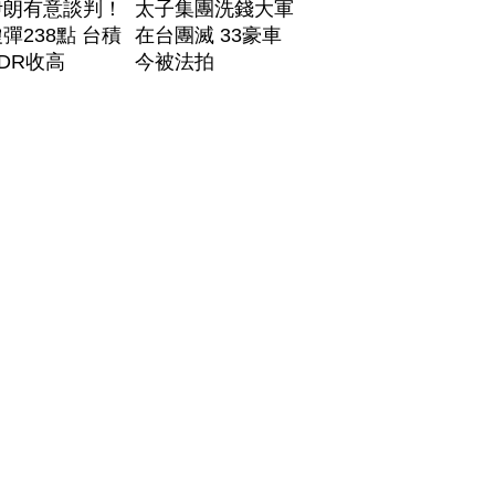
伊朗有意談判！
太子集團洗錢大軍
彈238點 台積
在台團滅 33豪車
DR收高
今被法拍