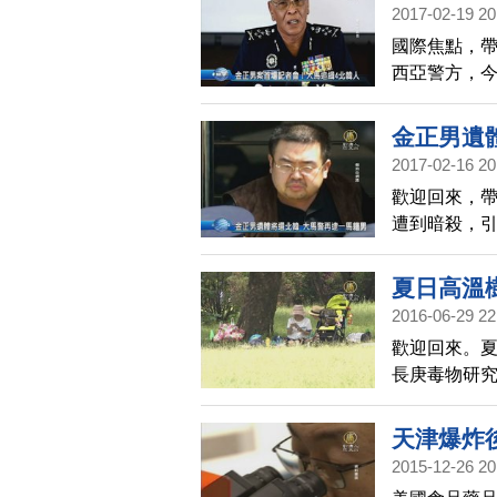
過程只有2秒
2017-02-19 20
當時表示：
國際焦點，
醫途中。報
西亞警方，今
廁所，將手
今天再追緝4
死者家屬出
金正男遺
毒物醫生，
2017-02-16 20
歡迎回來，
遭到暗殺，
亞將歸還金
方，逮捕到涉
夏日高溫
日前逮捕的第
2016-06-29 22
後，初步判
歡迎回來。
金正恩在昨
長庚毒物研究
國留學的金
多10倍的芬
氧，濃度過
天津爆炸
動，沒那麼
2015-12-26 20