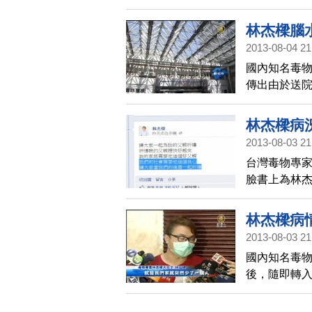
洲界貿易公司
償，但也坦
林杰樑腦水
2013-08-04 21
國內知名毒
傳出由於送
腦幹，是否能
林杰樑病
2013-08-03 21
台灣毒物專
臉書上為林
醫學年會上
險的器官移
林杰樑病
2013-08-03 21
國內知名毒
後，隨即轉
引起各方關
趨穩定，只