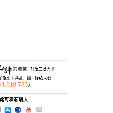
引發三退大潮
前退出中共黨、團、隊總人數
64,818,735
人
處可看新唐人