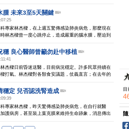
因為有提供檢驗合格證明，合作長達8年，不排除提告求
承茶葉在使用前，沒有經過清洗。
腫 未來3至5天關鍵
:07:25
物科專家林杰樑，在上週五驚傳感染肺炎病危，那麼現在
院時林杰樑曾一度心跳停止，造成嚴重的腦水腫，壓迫到
夠好轉，在未來3到5天之內將是關鍵期。
況穩 良心醫師曾籲勿赴中移植
:11:41
家林杰樑日前昏迷送醫，目前病況穩定。許多民眾持續在
杰樑打氣。林杰樑對各類食安議題，仗義直言；在去年的
，林杰樑也公開呼籲台灣民眾不要到大陸進行具有高度風
植，立下正義仁醫的形像。
目
情穩定 兒否認洗腎造成
4
:09:39
物科專家林杰樑，昨天驚傳感染肺炎病危，在自行就醫
隨
入加護病房，甚至裝上葉克膜來維持生命跡象，消息傳出
心，上午林杰樑的大兒子出面感謝，表示父親目前病情轉
是意識依舊不清，不過他也否認，這次病危是因為洗腎造