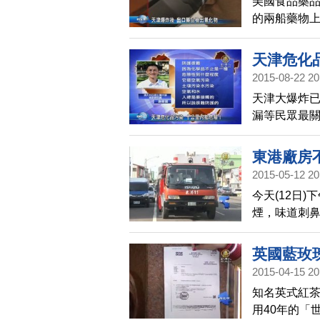
美國食品藥品
的兩船藥物
物，但包裝
染，對接觸
天津危化
2015-08-22 20
天津大爆炸
漏等民眾最
光，爆炸中
怕十公里內
東港廠房
2015-05-12 20
今天(12日
煙，味道刺
經趕往戒護
英國藍玫
2015-04-15 20
知名英式紅
用40年的「