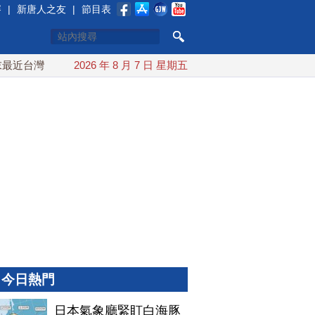
賽
|
新唐人之友
|
節目表
台灣 10日登陸浙江
2026 年 8 月 7 日 星期五
川普預透露美伊談判進展 美彈藥充足再擴
今日熱門
日本氣象廳緊盯白海豚