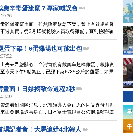
1月1日起開始生效。到時候，夏威夷的任何商家將不得銷售
戴奧辛毒蛋流竄？專家喊誤會
化學物的防曬霜，除非有醫生的處方。
:10:36
有毒雞蛋流竄市面，雖然政府緊急下架，禁止有疑慮的雞
不過其實，從2月15號檢驗人員取得雞蛋，直到檢驗確
標下架，時間長達兩個多月。零售業者質疑延宕，讓他們
通路商。但專家澄清並沒有拖延，因為實驗室必須排程處
問題蛋下架！6蛋雞場也可能出包
驗也需要兩週的時間，這一次通報已經是相當快速了。
:07:52
馬上先來帶您關心，台灣首度有戴奧辛超標雞蛋，根據食
至今天下午5點為止，已經下架6785公斤的雞蛋，如果
0公克計算，總計約有近14萬顆雞蛋，預防性下架，農委
宣布合成批發行的上游為王功蛋行，而王功蛋行的更上游
害畫面！日媒揭致命過程2秒
億、鴻彰還有其他6家蛋行，明天農委會，將會到場採
:08:10
，帶您看到國際消息，北韓領導人金正恩的同父異母哥哥
馬來西亞機場遇害身亡，日本富士電視台公佈機場監視器
正男遇害致命過程，只有2秒。從畫面上您看到，越南籍
男身後靠近，以2手覆蓋金正男的臉部，塗抹東西，整個
首場記者會！大馬追緝4北韓人