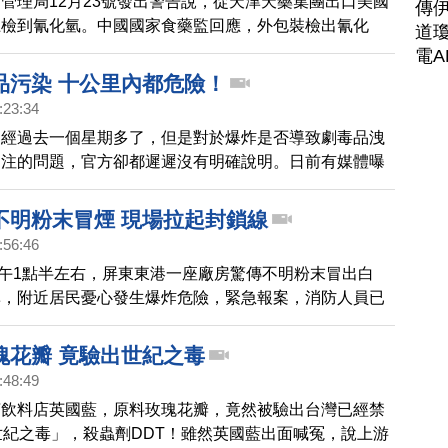
管理局12月23號發出警告說，從天津天藥集團出口美國
傳
上檢到氰化氫。中國國家食藥監回應，外包裝檢出氰化
道瓊
內藥品未受到污染。但專家說，即便包裝內藥品未受到污
電A
藥品外包裝的人也有危害。
品污染 十公里內都危險！
:23:34
已經過去一個星期多了，但是對於爆炸是否導致劇毒品洩
關注的問題，官方卻都遲遲沒有明確說明。日前有媒體曝
心附近海域已經出現大面積死魚，有專家就因此表示，恐
，都相當危險。
不明粉末冒煙 現場拉起封鎖線
:56:46
)下午1點半左右，屏東東港一座廠房驚傳不明粉末冒出白
鼻，附近居民憂心發生爆炸危險，緊急報案，消防人員已
。
瑰花瓣 竟驗出世紀之毒
:48:49
茶飲料店英國藍，原料玫瑰花瓣，竟然被驗出台灣已經禁
世紀之毒」，殺蟲劑DDT！雖然英國藍出面喊冤，說上游