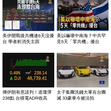
美伊開戰後共機連6天沒擾
美以嚇壞中南海？中共罕
台 學者析消失主因
見5天「零共機」擾台
傳伊朗有意談判！道瓊彈
太子集團洗錢大軍在台團
238點 台積電ADR收高
滅 33豪車今被法拍