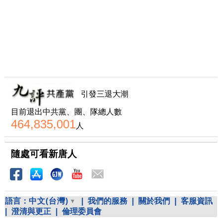
引發三退大潮
目前退出中共黨、團、隊總人數
464,835,001
人
隨處可看新唐人
語言：
中文(台灣)
|
我們的服務
|
關於我們
|
客服資訊
|
澄清與更正
|
倫理委員會