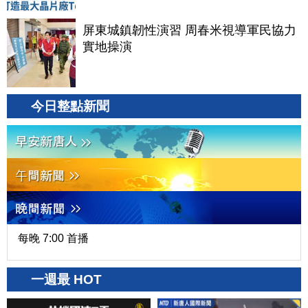
屏東城鎮韌性演習 周春米視導軍民協力
實地操演
今日整點新聞
每晚 7:00 首播
一週最 HOT