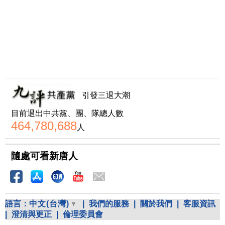
引發三退大潮
目前退出中共黨、團、隊總人數
464,780,688
人
隨處可看新唐人
語言：
中文(台灣)
|
我們的服務
|
關於我們
|
客服資訊
|
澄清與更正
|
倫理委員會