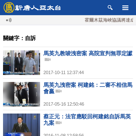
霍爾木茲海峽協議將達成？
關鍵字：自訴
馬英九教唆洩密案 高院宣判無罪定讞
2017-10-11 12:37:44
馬英九洩密案 柯建銘：二審不相信馬
會贏
2017-05-16 12:50:46
蔡正元：法官應駁回柯建銘自訴馬英
九案
2016-11-08 12:58:56