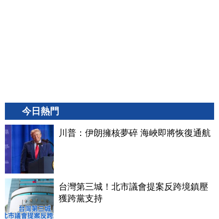
今日熱門
川普：伊朗擁核夢碎 海峽即將恢復通航
台灣第三城！北市議會提案反跨境鎮壓
獲跨黨支持