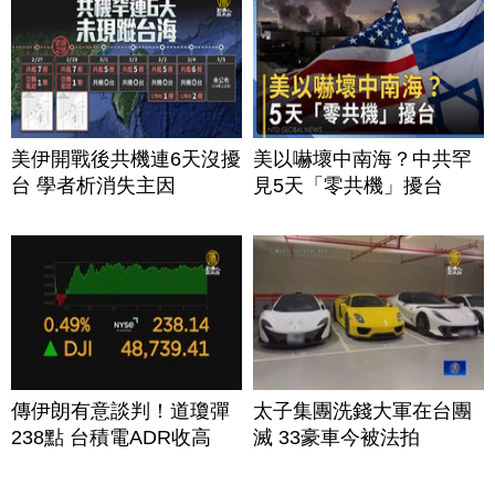
美伊開戰後共機連6天沒擾
美以嚇壞中南海？中共罕
台 學者析消失主因
見5天「零共機」擾台
傳伊朗有意談判！道瓊彈
太子集團洗錢大軍在台團
238點 台積電ADR收高
滅 33豪車今被法拍