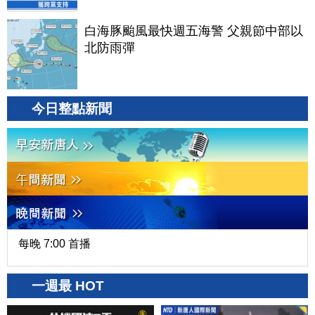
白海豚颱風最快週五海警 父親節中部以
北防雨彈
今日整點新聞
每晚 7:00 首播
一週最 HOT