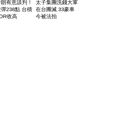
伊朗有意談判！
太子集團洗錢大軍
彈238點 台積
在台團滅 33豪車
DR收高
今被法拍