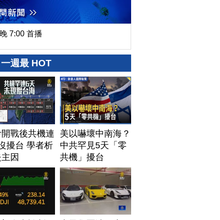
晚 7:00 首播
一週最 HOT
伊開戰後共機連
美以嚇壞中南海？
沒擾台 學者析
中共罕見5天「零
失主因
共機」擾台