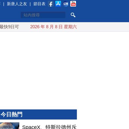
賽
|
新唐人之友
|
節目表
快9日可能登陸中國
2026 年 8 月 8 日 星期六
台灣漢光首結合城鎮演習 AIT連續發文讚
今日熱門
SpaceX、特斯拉德州斥