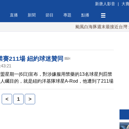
新唐人影音
|
大
直播
新聞
節目
專題
點播
颱風白海豚週末最接近台灣 最
被禁賽211場 紐約球迷贊同
:43:21
盟星期一(6日)宣布，對涉嫌服用禁藥的13名球星判罰禁
人矚目的，就是紐約洋基隊球星A-Rod，他遭到了211場
。洋基隊所在地紐約的民眾反應尤為強烈。
<
1
>