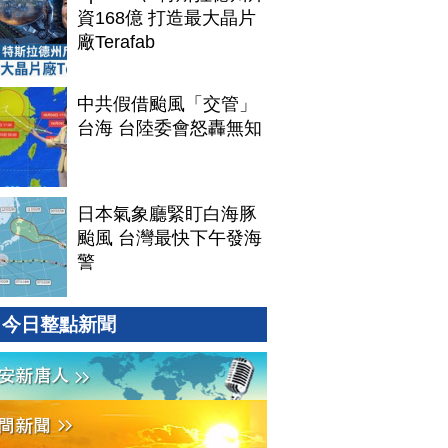
資168億 打造最大晶片
廠Terafab
中共假借颱風「交管」
台海 台陸委會怒轟無知
日本氣象廳緊盯白海豚
颱風 台灣最快下午發海
警
今日整點新聞