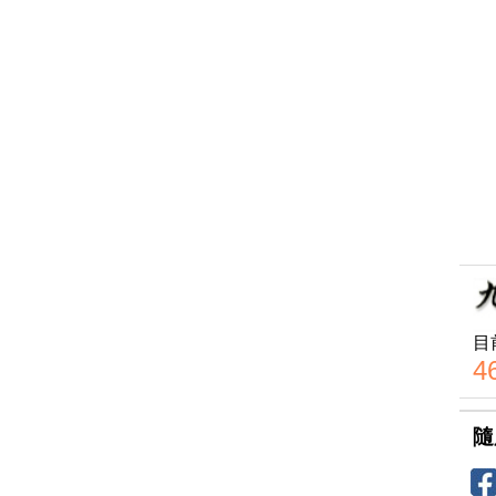
目
4
隨