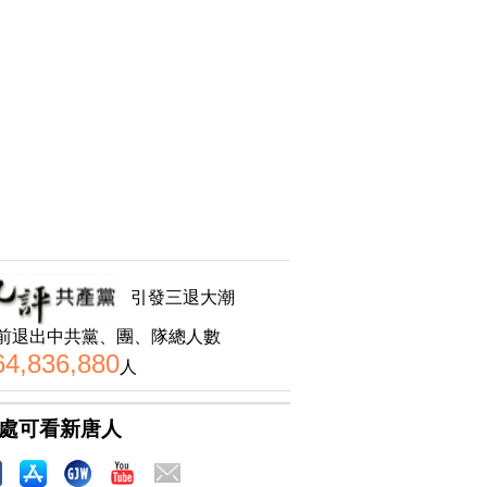
引發三退大潮
前退出中共黨、團、隊總人數
64,836,880
人
處可看新唐人