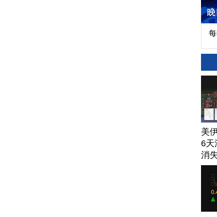
每
美
6天
消