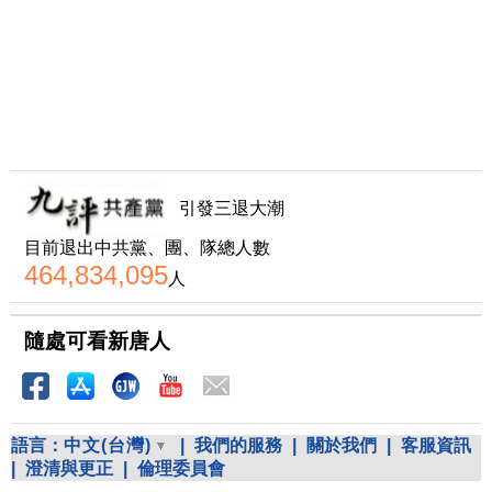
引發三退大潮
目前退出中共黨、團、隊總人數
464,834,095
人
隨處可看新唐人
語言：
中文(台灣)
|
我們的服務
|
關於我們
|
客服資訊
|
澄清與更正
|
倫理委員會