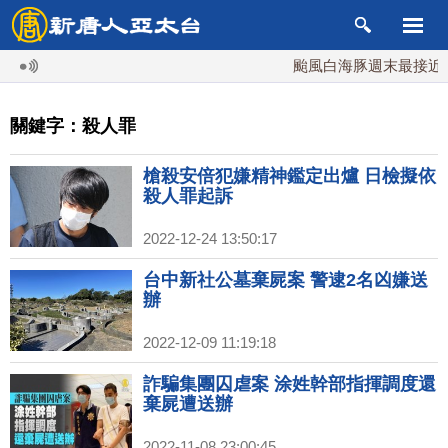
颱風白海豚週末最接近台
關鍵字：殺人罪
槍殺安倍犯嫌精神鑑定出爐 日檢擬依
殺人罪起訴
2022-12-24 13:50:17
台中新社公墓棄屍案 警逮2名凶嫌送
辦
2022-12-09 11:19:18
詐騙集團囚虐案 涂姓幹部指揮調度還
棄屍遭送辦
2022-11-08 23:00:45