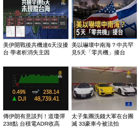
美伊開戰後共機連6天沒擾
美以嚇壞中南海？中共罕
台 學者析消失主因
見5天「零共機」擾台
傳伊朗有意談判！道瓊彈
太子集團洗錢大軍在台團
238點 台積電ADR收高
滅 33豪車今被法拍