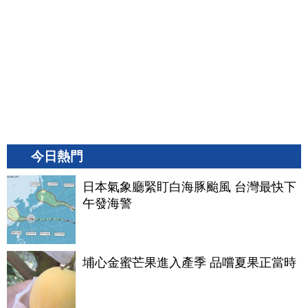
今日熱門
日本氣象廳緊盯白海豚颱風 台灣最快下
午發海警
埔心金蜜芒果進入產季 品嚐夏果正當時