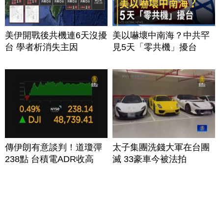
美伊開戰後共機連6天沒擾
美以嚇壞中南海？中共罕
台 學者析消失主因
見5天「零共機」擾台
傳伊朗有意談判！道瓊彈
太子集團洗錢大軍在台團
238點 台積電ADR收高
滅 33豪車今被法拍