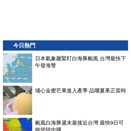
今日熱門
日本氣象廳緊盯白海豚颱風 台灣最快下
午發海警
埔心金蜜芒果進入產季 品嚐夏果正當時
颱風白海豚週末最接近台灣 最快9日可
能登陸中國