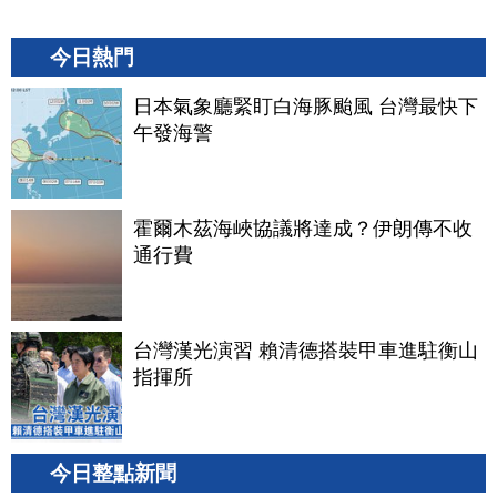
今日熱門
日本氣象廳緊盯白海豚颱風 台灣最快下
午發海警
霍爾木茲海峽協議將達成？伊朗傳不收
通行費
台灣漢光演習 賴清德搭裝甲車進駐衡山
指揮所
今日整點新聞