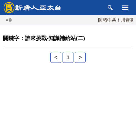
防堵中共！川普簽行政
關鍵字：誰來挑戰-知識補給站(二)
<
1
>