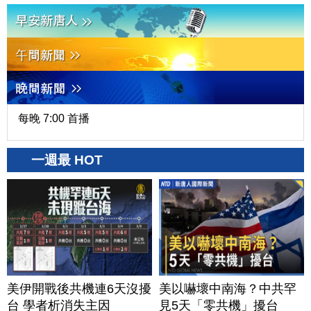
每晚 7:00 首播
一週最 HOT
美伊開戰後共機連6天沒擾
美以嚇壞中南海？中共罕
台 學者析消失主因
見5天「零共機」擾台