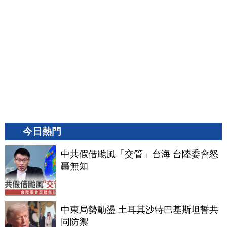
今日熱門
中共假借颱風「交管」台海 台陸委會怒
轟無知
中東局勢動盪 土耳其沙特巴基斯坦誓共
同防禦