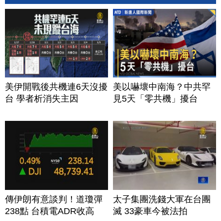
美伊開戰後共機連6天沒擾
美以嚇壞中南海？中共罕
台 學者析消失主因
見5天「零共機」擾台
傳伊朗有意談判！道瓊彈
太子集團洗錢大軍在台團
238點 台積電ADR收高
滅 33豪車今被法拍