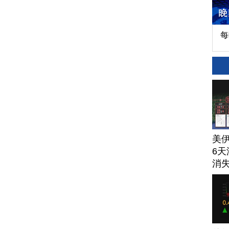
每
美
6天
消