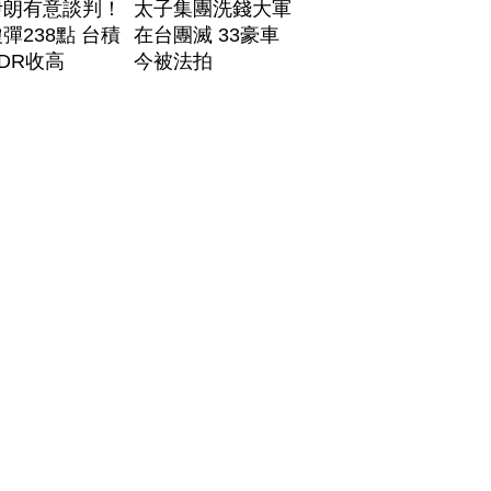
伊朗有意談判！
太子集團洗錢大軍
彈238點 台積
在台團滅 33豪車
DR收高
今被法拍