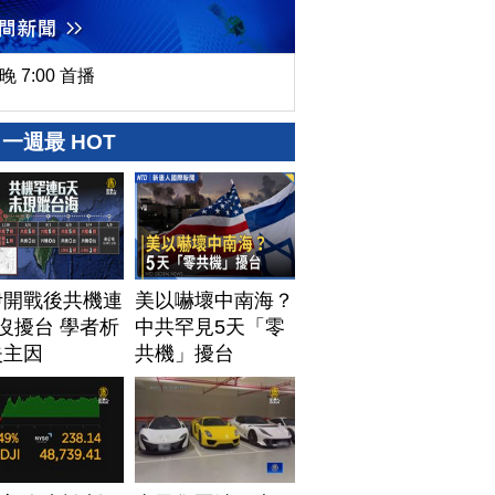
晚 7:00 首播
一週最 HOT
伊開戰後共機連
美以嚇壞中南海？
沒擾台 學者析
中共罕見5天「零
失主因
共機」擾台