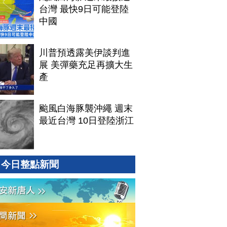
台灣 最快9日可能登陸
中國
川普預透露美伊談判進
展 美彈藥充足再擴大生
產
颱風白海豚襲沖繩 週末
最近台灣 10日登陸浙江
今日整點新聞