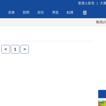
新唐人影音
|
大
直播
新聞
節目
專題
點播
颱風白海
<
1
>