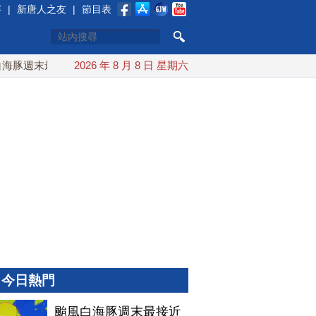
賽
|
新唐人之友
|
節目表
豚週末最接近台灣 最快9日可能登陸中國
2026 年 8 月 8 日 星期六
台灣漢光首結合城鎮演
今日熱門
颱風白海豚週末最接近