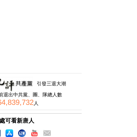
引發三退大潮
前退出中共黨、團、隊總人數
64,839,732
人
處可看新唐人