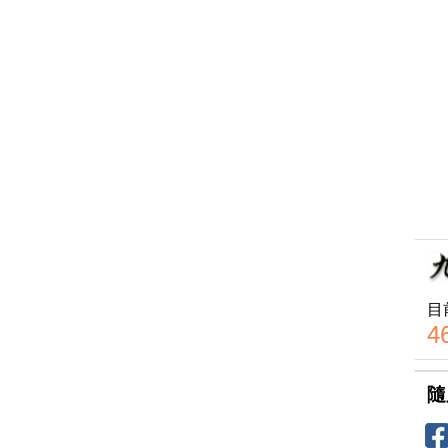
目
4
隨