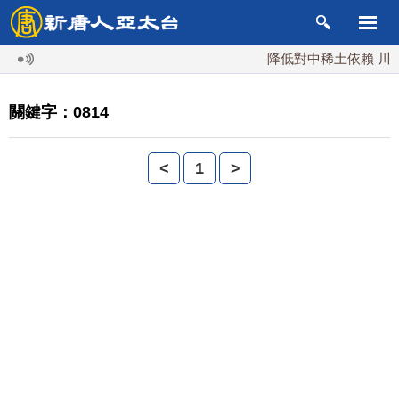
降低對中稀土依賴 川普
關鍵字：0814
<
1
>