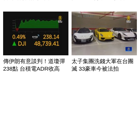
傳伊朗有意談判！道瓊彈
太子集團洗錢大軍在台團
238點 台積電ADR收高
滅 33豪車今被法拍