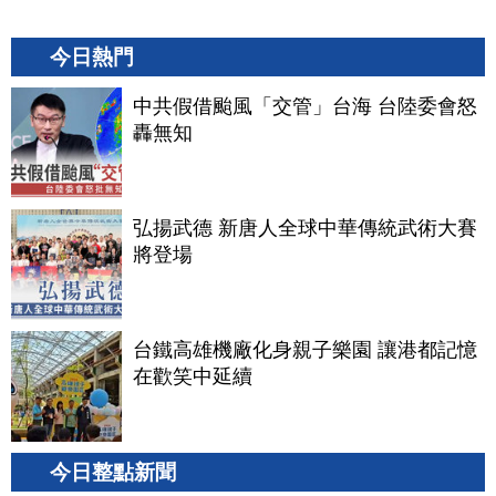
今日熱門
中共假借颱風「交管」台海 台陸委會怒
轟無知
弘揚武德 新唐人全球中華傳統武術大賽
將登場
台鐵高雄機廠化身親子樂園 讓港都記憶
在歡笑中延續
今日整點新聞