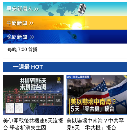
每晚 7:00 首播
一週最 HOT
美伊開戰後共機連6天沒擾
美以嚇壞中南海？中共罕
台 學者析消失主因
見5天「零共機」擾台