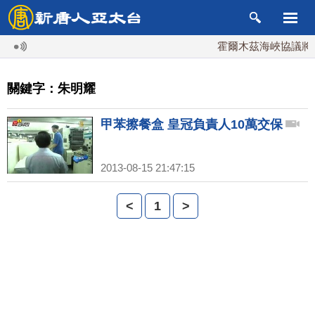
霍爾木茲海峽協議將達
關鍵字：朱明耀
甲苯擦餐盒 皇冠負責人10萬交保
2013-08-15 21:47:15
<
1
>