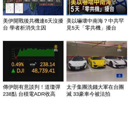
美伊開戰後共機連6天沒擾
美以嚇壞中南海？中共罕
台 學者析消失主因
見5天「零共機」擾台
傳伊朗有意談判！道瓊彈
太子集團洗錢大軍在台團
238點 台積電ADR收高
滅 33豪車今被法拍