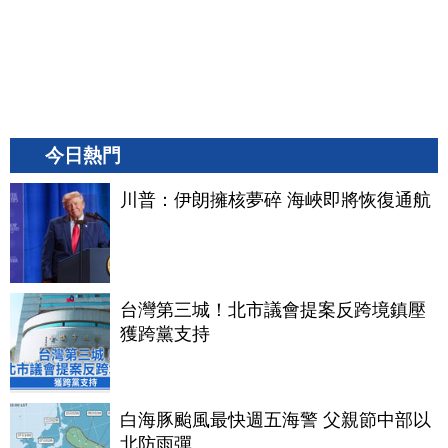
今日熱門
川普：伊朗擁核夢碎 海峽即將恢復通航
台灣第三城！北市議會提案反跨境鎮壓
獲跨黨支持
白海豚颱風最快週五海警 父親節中部以
北防雨彈