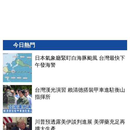
今日熱門
日本氣象廳緊盯白海豚颱風 台灣最快下
午發海警
台灣漢光演習 賴清德搭裝甲車進駐衡山
指揮所
川普預透露美伊談判進展 美彈藥充足再
擴大生產