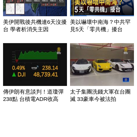
美伊開戰後共機連6天沒擾
美以嚇壞中南海？中共罕
台 學者析消失主因
見5天「零共機」擾台
傳伊朗有意談判！道瓊彈
太子集團洗錢大軍在台團
238點 台積電ADR收高
滅 33豪車今被法拍