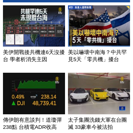
美伊開戰後共機連6天沒擾
美以嚇壞中南海？中共罕
台 學者析消失主因
見5天「零共機」擾台
傳伊朗有意談判！道瓊彈
太子集團洗錢大軍在台團
238點 台積電ADR收高
滅 33豪車今被法拍