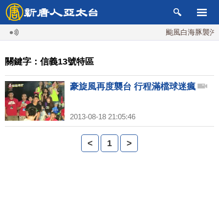
颱風白海豚襲沖繩 
關鍵字：信義13號特區
豪旋風再度襲台 行程滿檔球迷瘋
2013-08-18 21:05:46
<
1
>