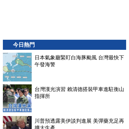
今日熱門
日本氣象廳緊盯白海豚颱風 台灣最快下
午發海警
台灣漢光演習 賴清德搭裝甲車進駐衡山
指揮所
川普預透露美伊談判進展 美彈藥充足再
擴大生產