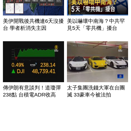
美伊開戰後共機連6天沒擾
美以嚇壞中南海？中共罕
台 學者析消失主因
見5天「零共機」擾台
傳伊朗有意談判！道瓊彈
太子集團洗錢大軍在台團
238點 台積電ADR收高
滅 33豪車今被法拍