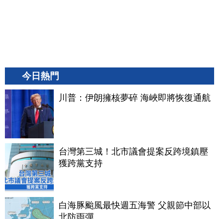
今日熱門
川普：伊朗擁核夢碎 海峽即將恢復通航
台灣第三城！北市議會提案反跨境鎮壓
獲跨黨支持
白海豚颱風最快週五海警 父親節中部以
北防雨彈