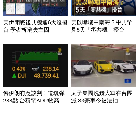
美伊開戰後共機連6天沒擾
美以嚇壞中南海？中共罕
台 學者析消失主因
見5天「零共機」擾台
傳伊朗有意談判！道瓊彈
太子集團洗錢大軍在台團
238點 台積電ADR收高
滅 33豪車今被法拍