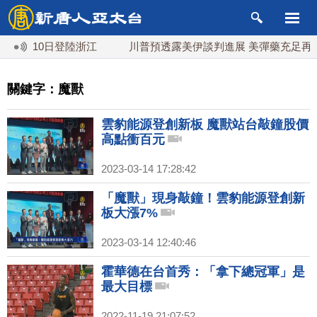
灣 10日登陸浙江
川普預透露美伊談判進展 美彈藥充足再擴
關鍵字：魔獸
雲豹能源登創新板 魔獸站台敲鐘股價
高點衝百元
2023-03-14 17:28:42
「魔獸」現身敲鐘！雲豹能源登創新
板大漲7%
2023-03-14 12:40:46
霍華德在台首秀：「拿下總冠軍」是
最大目標
2022-11-19 21:07:52