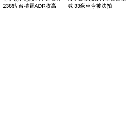
238點 台積電ADR收高
滅 33豪車今被法拍