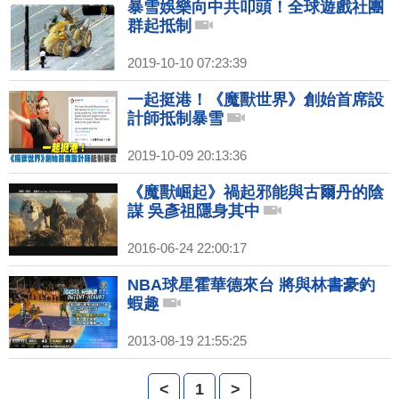
暴雪娛樂向中共叩頭！全球遊戲社團
群起抵制
2019-10-10 07:23:39
一起挺港！《魔獸世界》創始首席設
計師抵制暴雪
2019-10-09 20:13:36
《魔獸崛起》禍起邪能與古爾丹的陰
謀 吳彥祖隱身其中
2016-06-24 22:00:17
NBA球星霍華德來台 將與林書豪釣
蝦趣
2013-08-19 21:55:25
<
1
>