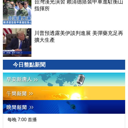
台灣漢光演習 賴清德搭裝甲車進駐衡山
指揮所
川普預透露美伊談判進展 美彈藥充足再
擴大生產
今日整點新聞
每晚 7:00 首播