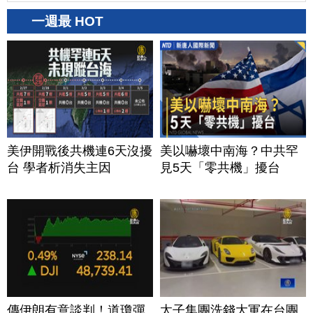
一週最 HOT
美伊開戰後共機連6天沒擾
美以嚇壞中南海？中共罕
台 學者析消失主因
見5天「零共機」擾台
傳伊朗有意談判！道瓊彈
太子集團洗錢大軍在台團