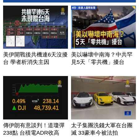
美伊開戰後共機連6天沒擾
美以嚇壞中南海？中共罕
台 學者析消失主因
見5天「零共機」擾台
傳伊朗有意談判！道瓊彈
太子集團洗錢大軍在台團
238點 台積電ADR收高
滅 33豪車今被法拍