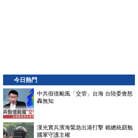
今日熱門
中共假借颱風「交管」台海 台陸委會怒
轟無知
漢光實兵濱海緊急出港打擊 賴總統勗勉
國軍守護主權