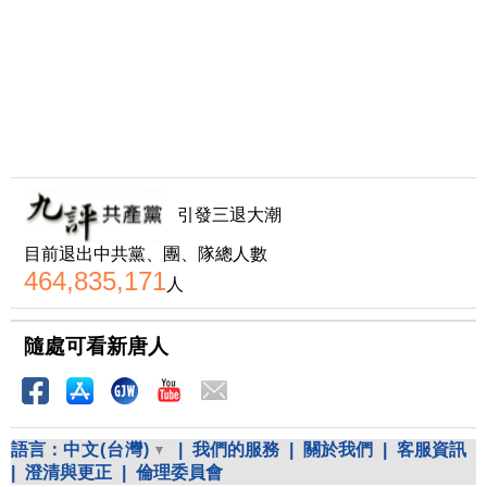
引發三退大潮
目前退出中共黨、團、隊總人數
464,835,171
人
隨處可看新唐人
語言：
中文(台灣)
|
我們的服務
|
關於我們
|
客服資訊
|
澄清與更正
|
倫理委員會