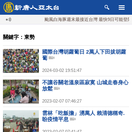
颱風白海豚週末最接近台灣 最快9日可能登陸中
關鍵字：東勢
國際台灣胡蘿蔔日 2萬人下田拔胡蘿
蔔
2024-03-02 19:51:47
不讓谷關老溫泉區寂寞 山城走春身心
放鬆
2023-02-07 07:46:27
雲林「吃飯擔」湧萬人 賴清德稱奇.
盼疫情平息
2023-02-07 07:41:47