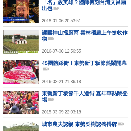
「名」族英雄？陸師傅刻台灣文昌廟
出包
2018-01-06 20:53:51
護國神山擋風雨 雲林稻農上午搶收作
物
2016-07-08 12:56:55
45團體踩街！東勢新丁粄節熱鬧開幕
2016-02-21 21:36:18
東勢新丁粄節千人遶街 嘉年華熱鬧登
場
2015-03-09 22:03:18
城市農夫認親 東勢梨樹認養掛牌