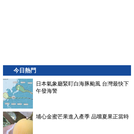
今日熱門
日本氣象廳緊盯白海豚颱風 台灣最快下
午發海警
埔心金蜜芒果進入產季 品嚐夏果正當時