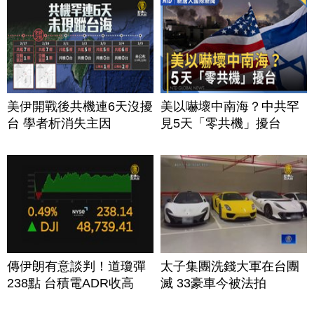
美伊開戰後共機連6天沒擾
美以嚇壞中南海？中共罕
台 學者析消失主因
見5天「零共機」擾台
傳伊朗有意談判！道瓊彈
太子集團洗錢大軍在台團
238點 台積電ADR收高
滅 33豪車今被法拍