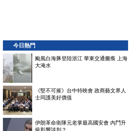
今日熱門
颱風白海豚登陸浙江 華東交通癱瘓 上海
大淹水
《堅不可摧》台中特映會 政商藝文界人
士同護美好價值
伊朗革命衛隊元老掌最高國安會 內鬥升
級影響談判？