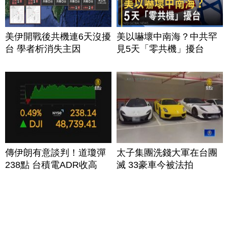
美伊開戰後共機連6天沒擾
美以嚇壞中南海？中共罕
台 學者析消失主因
見5天「零共機」擾台
傳伊朗有意談判！道瓊彈
太子集團洗錢大軍在台團
238點 台積電ADR收高
滅 33豪車今被法拍