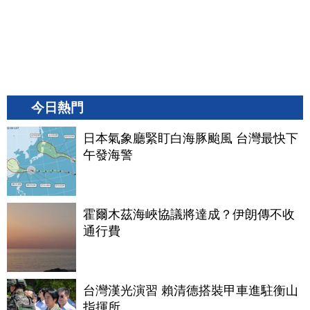
今日熱門
日本氣象廳緊盯白海豚颱風 台灣最快下
午發海警
霍爾木茲海峽協議將達成？伊朗傳不收
通行費
台灣漢光演習 賴清德搭裝甲車進駐衡山
指揮所