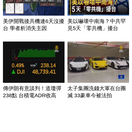
美伊開戰後共機連6天沒擾
美以嚇壞中南海？中共罕
台 學者析消失主因
見5天「零共機」擾台
傳伊朗有意談判！道瓊彈
太子集團洗錢大軍在台團
238點 台積電ADR收高
滅 33豪車今被法拍