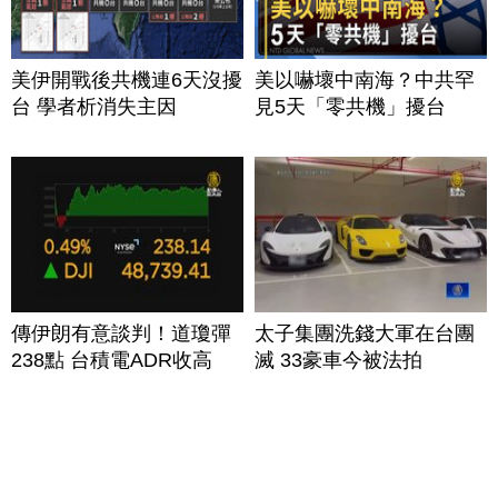
美伊開戰後共機連6天沒擾
美以嚇壞中南海？中共罕
台 學者析消失主因
見5天「零共機」擾台
傳伊朗有意談判！道瓊彈
太子集團洗錢大軍在台團
238點 台積電ADR收高
滅 33豪車今被法拍