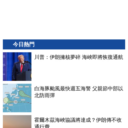
今日熱門
川普：伊朗擁核夢碎 海峽即將恢復通航
白海豚颱風最快週五海警 父親節中部以
北防雨彈
霍爾木茲海峽協議將達成？伊朗傳不收
通行費