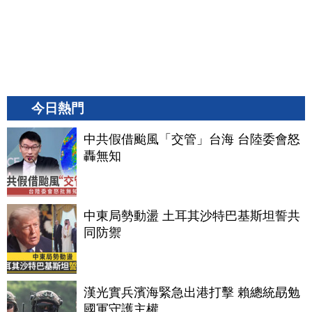
今日熱門
中共假借颱風「交管」台海 台陸委會怒
轟無知
中東局勢動盪 土耳其沙特巴基斯坦誓共
同防禦
漢光實兵濱海緊急出港打擊 賴總統勗勉
國軍守護主權