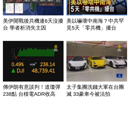
美伊開戰後共機連6天沒擾
美以嚇壞中南海？中共罕
台 學者析消失主因
見5天「零共機」擾台
傳伊朗有意談判！道瓊彈
太子集團洗錢大軍在台團
238點 台積電ADR收高
滅 33豪車今被法拍