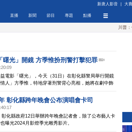
新唐人影音
|
大
直播
新聞
節目
專題
點播
川普：伊朗
「曙光」開鏡 方季惟扮刑警打擊犯罪
:20:09
益電影「曙光」，今天（31日）在彰化縣警局舉行開鏡
中情人」方季惟，特地穿著刑警背心亮相，她將在劇中飾
局刑警大隊長，取景地點將借用彰化縣警局刑警大隊長
等辦公場所。
4年 彰化縣跨年晚會公布演唱會卡司
:40:17
年，彰化縣政府12日舉辦跨年晚會記者會，除了公布藝人卡
也曝光2024月影燈季光雕秀影片。