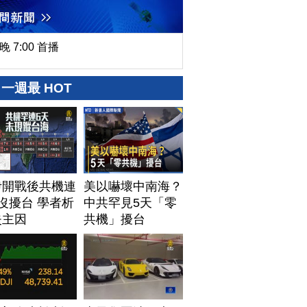
晚 7:00 首播
一週最 HOT
伊開戰後共機連
美以嚇壞中南海？
沒擾台 學者析
中共罕見5天「零
失主因
共機」擾台