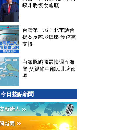
峽即將恢復通航
台灣第三城！北市議會
提案反跨境鎮壓 獲跨黨
支持
白海豚颱風最快週五海
警 父親節中部以北防雨
彈
今日整點新聞