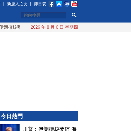
賽
|
新唐人之友
|
節目表
擁核夢碎 海峽即將恢復通航
2026 年 8 月 6 日 星期四
烏克蘭貨機旁驚現炸彈無人機 德
今日熱門
川普：伊朗擁核夢碎 海