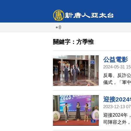
關鍵字：方季惟
公益電影
2024-05-31 15
反毒、反詐公
儀式，「軍
演彰化縣警
室、派出所
迎接202
2023-12-13 07
迎接2024
司陣容之外，