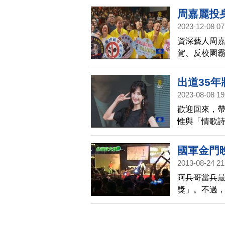
周嘉麗投身
2023-12-08 07
資深藝人周嘉
駕、反校園霸
示，已經深入
出道35
2023-08-08 19
歡迎回來，帶
惟與「情歌
期兩次的記
國軍金門晚
2013-08-24 21
阿兵哥當兵
獎」。不過，
年，能在金
中情人方季