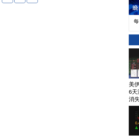
每
美
6天
消