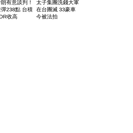
伊朗有意談判！
太子集團洗錢大軍
彈238點 台積
在台團滅 33豪車
DR收高
今被法拍