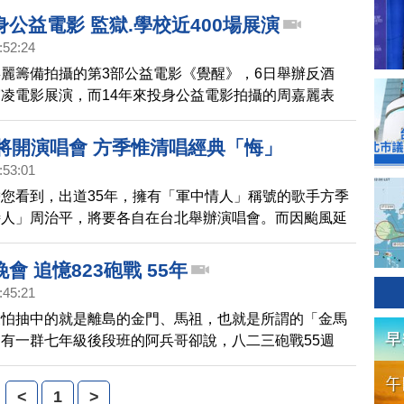
公益電影 監獄.學校近400場展演
:52:24
麗籌備拍攝的第3部公益電影《覺醒》，6日舉辦反酒
凌電影展演，而14年來投身公益電影拍攝的周嘉麗表
到監獄、學校等地，辦理近400場的公益展演。
年將開演唱會 方季惟清唱經典「悔」
:53:01
您看到，出道35年，擁有「軍中情人」稱號的歌手方季
詩人」周治平，將要各自在台北舉辦演唱會。而因颱風延
者會終於在今天舉辦，將好消息帶給大家。
會 追憶823砲戰 55年
:45:21
最怕抽中的就是離島的金門、馬祖，也就是所謂的「金馬
有一群七年級後段班的阿兵哥卻說，八二三砲戰55週
門當兵是一大榮幸。而金門也舉辦軍民同歡晚會，邀請軍
惟到金門獻唱，要讓民眾體驗當年勞軍的榮景。
<
1
>