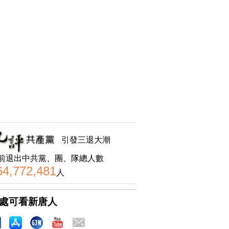
引發三退大潮
前退出中共黨、團、隊總人數
64,772,481
人
處可看新唐人