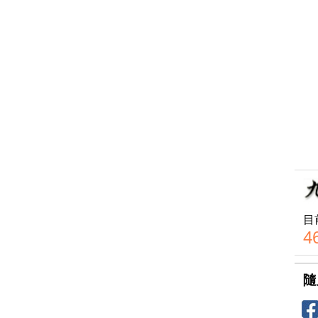
目
4
隨