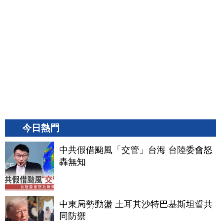
今日熱門
中共假借颱風「交管」台海 台陸委會怒
轟無知
中東局勢動盪 土耳其沙特巴基斯坦誓共
同防禦