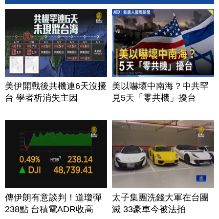
美伊開戰後共機連6天沒擾
美以嚇壞中南海？中共罕
台 學者析消失主因
見5天「零共機」擾台
傳伊朗有意談判！道瓊彈
太子集團洗錢大軍在台團
238點 台積電ADR收高
滅 33豪車今被法拍