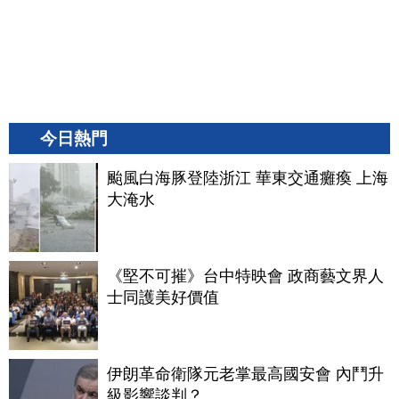
今日熱門
颱風白海豚登陸浙江 華東交通癱瘓 上海
大淹水
《堅不可摧》台中特映會 政商藝文界人
士同護美好價值
伊朗革命衛隊元老掌最高國安會 內鬥升
級影響談判？