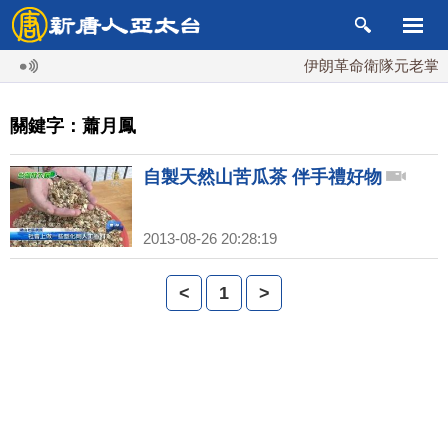
伊朗革命衛隊元老掌最
關鍵字：蕭月鳳
自製天然山苦瓜茶 伴手禮好物
2013-08-26 20:28:19
<
1
>