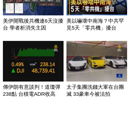
美伊開戰後共機連6天沒擾
美以嚇壞中南海？中共罕
台 學者析消失主因
見5天「零共機」擾台
傳伊朗有意談判！道瓊彈
太子集團洗錢大軍在台團
238點 台積電ADR收高
滅 33豪車今被法拍