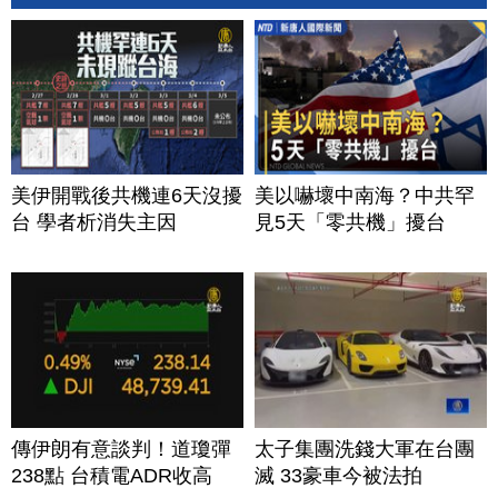
美伊開戰後共機連6天沒擾
美以嚇壞中南海？中共罕
台 學者析消失主因
見5天「零共機」擾台
傳伊朗有意談判！道瓊彈
太子集團洗錢大軍在台團
238點 台積電ADR收高
滅 33豪車今被法拍