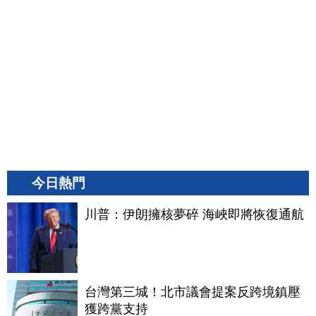
今日熱門
川普：伊朗擁核夢碎 海峽即將恢復通航
台灣第三城！北市議會提案反跨境鎮壓
獲跨黨支持