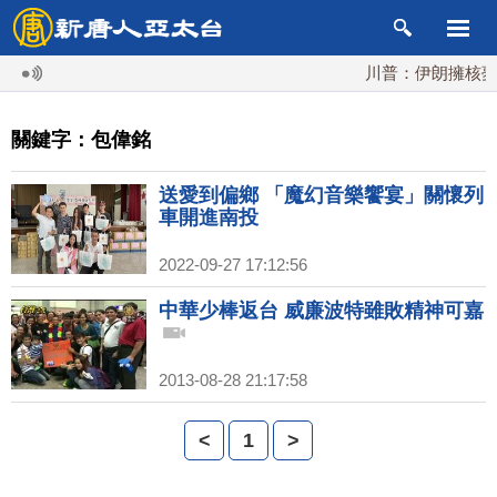
川普：伊朗擁核夢碎
關鍵字：包偉銘
送愛到偏鄉 「魔幻音樂饗宴」關懷列
車開進南投
2022-09-27 17:12:56
中華少棒返台 威廉波特雖敗精神可嘉
2013-08-28 21:17:58
<
1
>