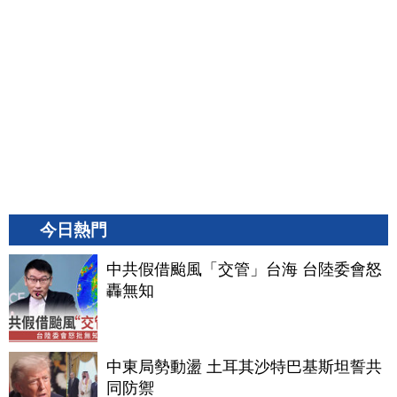
今日熱門
中共假借颱風「交管」台海 台陸委會怒
轟無知
中東局勢動盪 土耳其沙特巴基斯坦誓共
同防禦