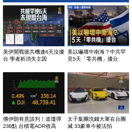
美伊開戰後共機連6天沒擾
美以嚇壞中南海？中共罕
台 學者析消失主因
見5天「零共機」擾台
傳伊朗有意談判！道瓊彈
太子集團洗錢大軍在台團
238點 台積電ADR收高
滅 33豪車今被法拍