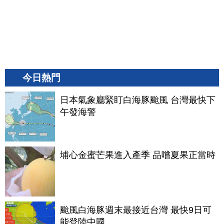
今日熱門
日本氣象廳緊盯白海豚颱風 台灣最快下
午發海警
埔心金蜜芒果進入產季 品嚐夏果正當時
颱風白海豚週末最接近台灣 最快9日可
能登陸中國