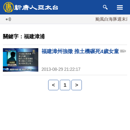
颱風白海豚週末最接
關鍵字：福建漳浦
福建漳州強徵 推土機碾死4歲女童
2013-08-29 21:22:17
<
1
>