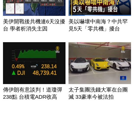
美伊開戰後共機連6天沒擾
美以嚇壞中南海？中共罕
台 學者析消失主因
見5天「零共機」擾台
傳伊朗有意談判！道瓊彈
太子集團洗錢大軍在台團
238點 台積電ADR收高
滅 33豪車今被法拍