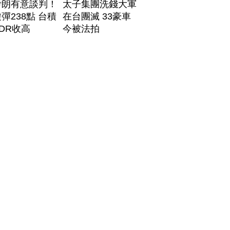
伊朗有意談判！
太子集團洗錢大軍
彈238點 台積
在台團滅 33豪車
DR收高
今被法拍