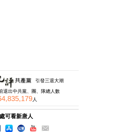
引發三退大潮
前退出中共黨、團、隊總人數
64,835,179
人
處可看新唐人