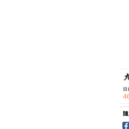
目
4
隨