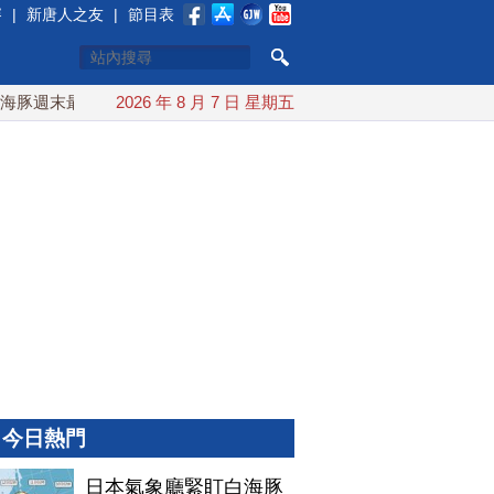
賽
|
新唐人之友
|
節目表
週末最接近台灣 最快9日可能登陸中國
2026 年 8 月 7 日 星期五
台灣漢光首結合城鎮演習
今日熱門
日本氣象廳緊盯白海豚