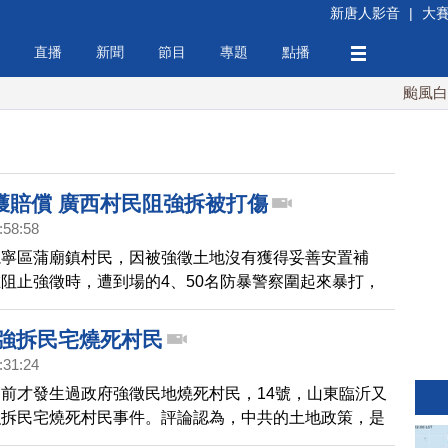
新唐人影音
|
大
直播
新聞
節目
專題
點播
颱風白海豚
獲賠償 廣西村民阻強拆被打傷
:58:58
邕寧區蒲廟鎮村民，因被強徵土地沒有獲得妥善安置補
阻止強徵時，遭到場的4、50名防暴警察圍起來暴打，
村民被打傷。
 強拆民宅燒死村民
:31:24
前才發生過政府強徵民地燒死村民，14號，山東臨沂又
強拆民宅燒死村民事件。評論認為，中共的土地政策，是