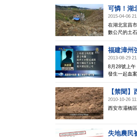
可憐！湖
2015-04-06 21
在湖北宜昌市
數公尺的土
村委未就拆遷
福建漳州
2013-08-29 21
8月28號上
發生一起血案
女童活活碾
然說：「女
【禁聞】
2010-10-26 11
西安市灞橋
失地農民