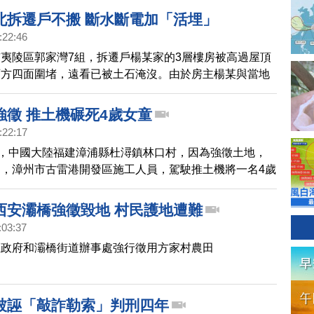
北拆遷戶不搬 斷水斷電加「活埋」
:22:46
夷陵區郭家灣7組，拆遷戶楊某家的3層樓房被高過屋頂
石方四面圍堵，遠看已被土石淹沒。由於房主楊某與當地
補償問題達成一致，導致被斷水斷電，至今已2年。
強徵 推土機碾死4歲女童
:22:17
午，中國大陸福建漳浦縣杜潯鎮林口村，因為強徵土地，
，漳州市古雷港開發區施工人員，駕駛推土機將一名4歲
死。據當地民眾網上爆料說，命案發生後，徵地指揮者竟
孩不要緊，徵地更重要！」
西安灞橋強徵毀地 村民護地遭難
:03:37
區政府和灞橋街道辦事處強行徵用方家村農田
被誣「敲詐勒索」判刑四年