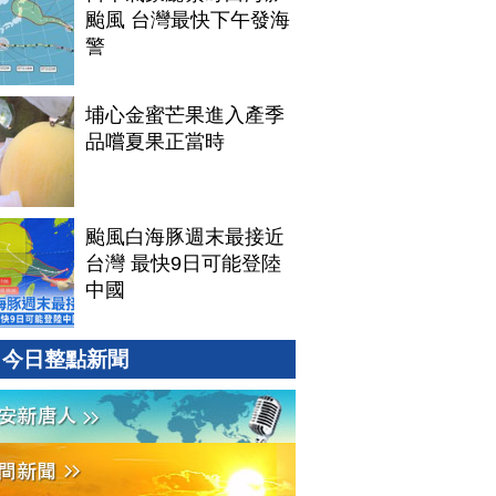
颱風 台灣最快下午發海
警
埔心金蜜芒果進入產季
品嚐夏果正當時
颱風白海豚週末最接近
台灣 最快9日可能登陸
中國
今日整點新聞