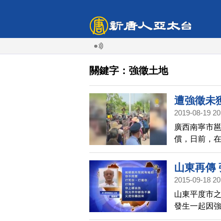
關鍵字：強徵土地
遭強徵未
2019-08-19 20
廣西南寧市
償，日前，在
造成至少3名
山東再傳
2015-09-18 20
山東平度市之
發生一起因
始作甬者。