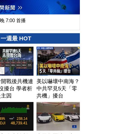
晚 7:00 首播
一週最 HOT
伊開戰後共機連
美以嚇壞中南海？
沒擾台 學者析
中共罕見5天「零
失主因
共機」擾台