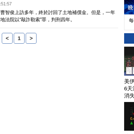
:51:57
民曹智俊上訪多年，終於討回了土地補償金。但是，一年
地法院以“敲詐勒索”罪，判刑四年。
每
<
1
>
美
6天
消