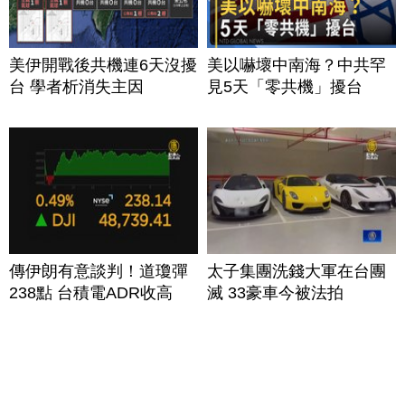
美伊開戰後共機連6天沒擾
美以嚇壞中南海？中共罕
台 學者析消失主因
見5天「零共機」擾台
傳伊朗有意談判！道瓊彈
太子集團洗錢大軍在台團
238點 台積電ADR收高
滅 33豪車今被法拍