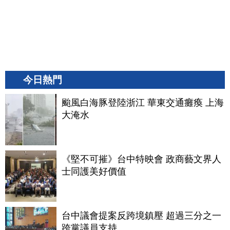
今日熱門
颱風白海豚登陸浙江 華東交通癱瘓 上海
大淹水
《堅不可摧》台中特映會 政商藝文界人
士同護美好價值
台中議會提案反跨境鎮壓 超過三分之一
跨黨議員支持