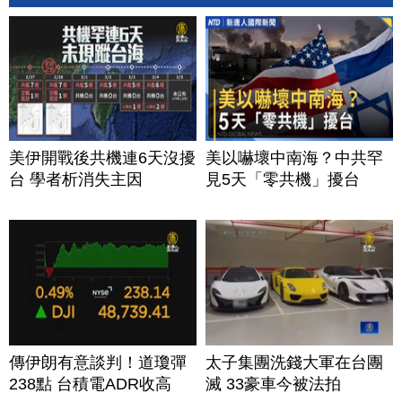
美伊開戰後共機連6天沒擾
美以嚇壞中南海？中共罕
台 學者析消失主因
見5天「零共機」擾台
傳伊朗有意談判！道瓊彈
太子集團洗錢大軍在台團
238點 台積電ADR收高
滅 33豪車今被法拍