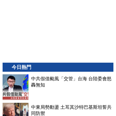
今日熱門
中共假借颱風「交管」台海 台陸委會怒
轟無知
中東局勢動盪 土耳其沙特巴基斯坦誓共
同防禦