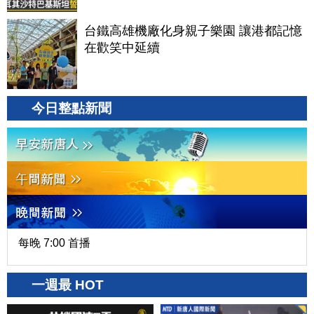
台鐵高雄機廠化身親子樂園 讓港都記憶
在歡笑中延續
今日整點新聞
每晚 7:00 首播
一週最 HOT