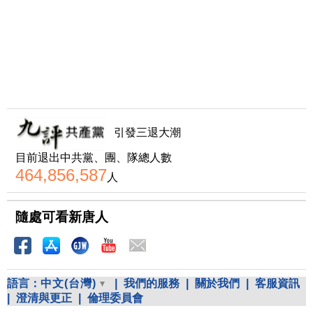
引發三退大潮
目前退出中共黨、團、隊總人數
464,856,587
人
隨處可看新唐人
語言：
中文(台灣)
|
我們的服務
|
關於我們
|
客服資訊
|
澄清與更正
|
倫理委員會