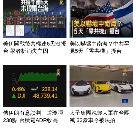
美伊開戰後共機連6天沒擾
美以嚇壞中南海？中共罕
台 學者析消失主因
見5天「零共機」擾台
傳伊朗有意談判！道瓊彈
太子集團洗錢大軍在台團
238點 台積電ADR收高
滅 33豪車今被法拍