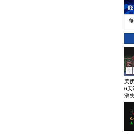
每
美
6天
消