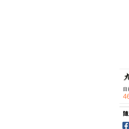
目
4
隨