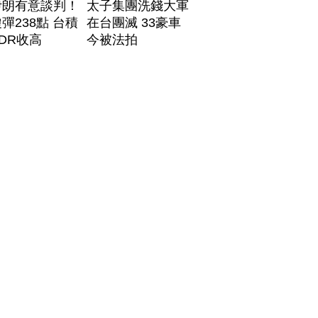
伊朗有意談判！
太子集團洗錢大軍
彈238點 台積
在台團滅 33豪車
DR收高
今被法拍