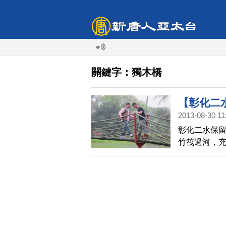
關鍵字：獨木橋
【彰化二
2013-08-30 11
紛台灣(47
彰化二水保
竹筏過河，