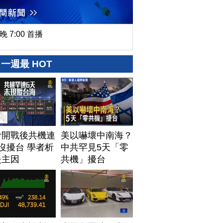
晚 7:00 首播
一週最 HOT
伊開戰後共機連
美以嚇壞中南海？
沒擾台 學者析
中共罕見5天「零
失主因
共機」擾台