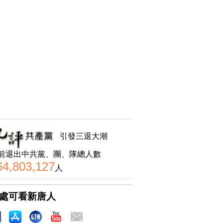
引發三退大潮
前退出中共黨、團、隊總人數
64,803,127
人
處可看新唐人