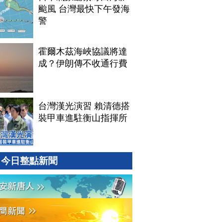
颱風 台灣最快下午發海
警
霍爾木茲海峽協議將達
成？伊朗傳不收通行費
台灣漢光演習 賴清德搭
裝甲車進駐衡山指揮所
今日整點新聞