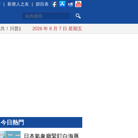
賽
|
新唐人之友
|
節目表
！川普簽行政令 對多晶矽課15%關稅
2026 年 8 月 7 日 星期五
日本氣象廳緊盯白海豚颱
今日熱門
日本氣象廳緊盯白海豚