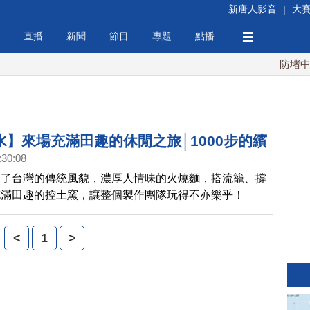
新唐人影音
|
大
直播
新聞
節目
專題
點播
防堵中共
水】來場充滿田趣的休閒之旅│1000步的繽
:30:08
)
留了台灣的傳統風貌，濃厚人情味的火燒麵，搭流籠、撐
充滿田趣的控土窯，讓整個製作團隊玩得不亦樂乎！
<
1
>