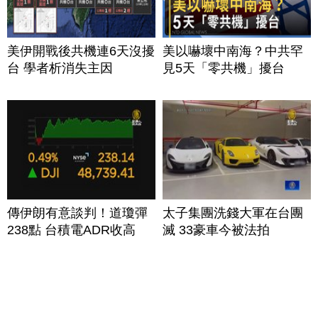
美伊開戰後共機連6天沒擾
美以嚇壞中南海？中共罕
台 學者析消失主因
見5天「零共機」擾台
傳伊朗有意談判！道瓊彈
太子集團洗錢大軍在台團
238點 台積電ADR收高
滅 33豪車今被法拍