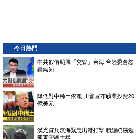
今日熱門
中共假借颱風「交管」台海 台陸委會怒
轟無知
降低對中稀土依賴 川普宣布礦業投資20
億美元
漢光實兵濱海緊急出港打擊 賴總統勗勉
國軍守護主權