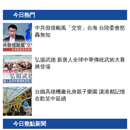
今日熱門
中共假借颱風「交管」台海 台陸委會怒
轟無知
弘揚武德 新唐人全球中華傳統武術大賽
將登場
台鐵高雄機廠化身親子樂園 讓港都記憶
在歡笑中延續
今日整點新聞