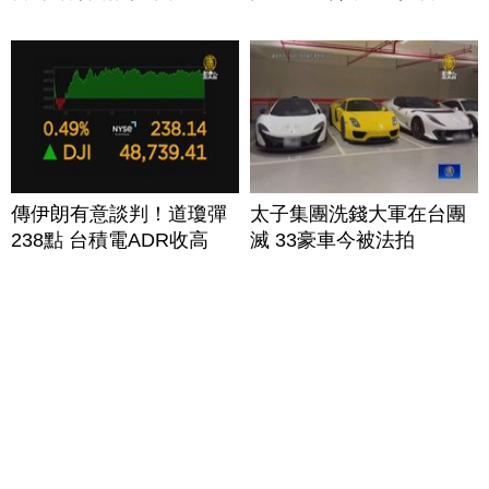
傳伊朗有意談判！道瓊彈
太子集團洗錢大軍在台團
238點 台積電ADR收高
滅 33豪車今被法拍