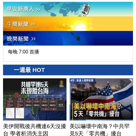
每晚 7:00 首播
一週最 HOT
美伊開戰後共機連6天沒擾
美以嚇壞中南海？中共罕
台 學者析消失主因
見5天「零共機」擾台