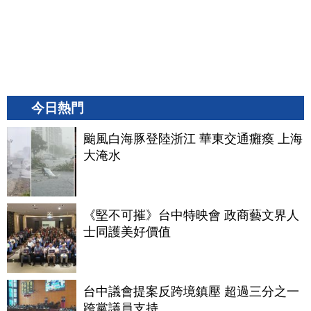
今日熱門
颱風白海豚登陸浙江 華東交通癱瘓 上海
大淹水
《堅不可摧》台中特映會 政商藝文界人
士同護美好價值
台中議會提案反跨境鎮壓 超過三分之一
跨黨議員支持