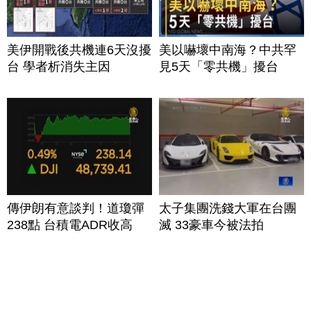
美伊開戰後共機連6天沒擾
美以嚇壞中南海？中共罕
台 學者析消失主因
見5天「零共機」擾台
傳伊朗有意談判！道瓊彈
太子集團洗錢大軍在台團
238點 台積電ADR收高
滅 33豪車今被法拍